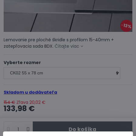
13%
Lemovanie pre ploché škridle s profilom 15-40mm +
zatepľovacia sada BDX.
Čítajte viac
Vyberte rozmer
Skladom u dodávateľa
154 €
Zľava
20,02 €
133,98 €
Do košíka