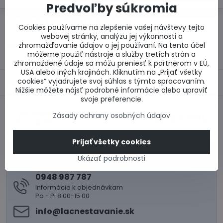
Predvoľby súkromia
Otázka k produktu
Doručenia
Cookies používame na zlepšenie vašej návštevy tejto
webovej stránky, analýzu jej výkonnosti a
zhromažďovanie údajov o jej používaní. Na tento účel
Výrobca:
môžeme použiť nástroje a služby tretích strán a
zhromaždené údaje sa môžu preniesť k partnerom v EÚ,
USA alebo iných krajinách. Kliknutím na „Prijať všetky
cookies“ vyjadrujete svoj súhlas s týmto spracovaním.
Popis
Nižšie môžete nájsť podrobné informácie alebo upraviť
svoje preferencie.
Predchádzajúci
Zásady ochrany osobných údajov
Nasledujúci produkt
produkt
Prijať všetky cookies
0917 969 003
Ukázať podrobnosti
Technické poradenstvo
0948 987 787
Informácie k objednávkam
Po - Pi 8:00-15:00
info​@lacnestavanie​.sk