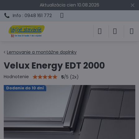
✕
Aktualizácia cien 10.08.2026
Info : 0948 161 772
Lemovanie a montážne doplnky
Velux Energy EDT 2000
Hodnotenie
5
/
5
(
2
x)
Dodanie do 10 dní