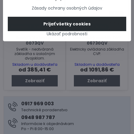
Zásady ochrany osobných údajov
13%
13%
Prijať všetky cookies
Dodanie 3-5 dní
Dodanie 3-5 dní
Ukázať podrobnosti
Svetlík Velux CFP
Elektrický svetlík CVP
0073QV
06730QV
Svetlík - neotváraná
Elektricky ovládana základňa
základňa s izolačným
CVP.
dvojsklom.
Skladom u dodávateľa
Skladom u dodávateľa
od 385,41 €
od 1091,86 €
Zobraziť
Zobraziť
0917 969 003
Technické poradenstvo
0948 987 787
Informácie k objednávkam
Po - Pi 8:00-15:00