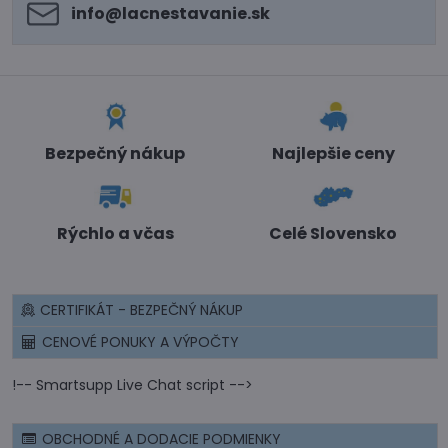
info​@lacnestavanie​.sk
Bezpečný nákup
Najlepšie ceny
Rýchlo a včas
Celé Slovensko
CERTIFIKÁT - BEZPEČNÝ NÁKUP
CENOVÉ PONUKY A VÝPOČTY
!-- Smartsupp Live Chat script -->
OBCHODNÉ A DODACIE PODMIENKY