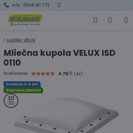
Info : 0948 161 772
Svetlíky VELUX
Mliečna kupola VELUX ISD
0110
Hodnotenie
4.75
/
5
(
4
x)
Dodanie 3-5 dní
Doprava zdarma