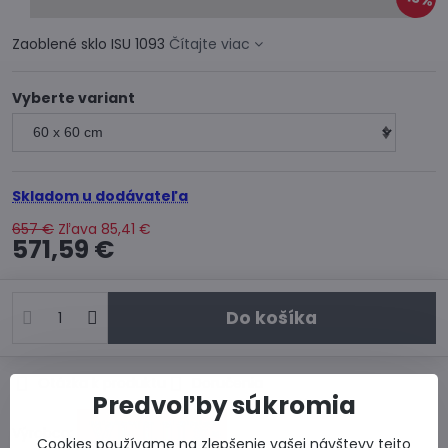
Zaoblené sklo ISU 1093
Čítajte viac
Vyberte variant
Skladom u dodávateľa
657 €
Zľava
85,41 €
571,59 €
Do košíka
Otázka k produktu
Doručenia
Predvoľby súkromia
Výrobca:
Cookies používame na zlepšenie vašej návštevy tejto