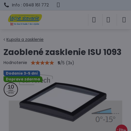
Info : 0948 161 772
Kupola a zasklenie
Zaoblené zasklenie ISU 1093
Hodnotenie
5
/
5
(
3
x)
Dodanie 3-5 dní
Doprava zdarma
13%