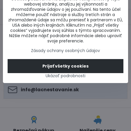
webovej stránky, analýzu jej výkonnosti a
zhromažďovanie údajov o jej používaní. Na tento účel
môžeme použiť nástroje a služby tretích strán a
Popis
zhromaždené údaje sa môžu preniesť k partnerom v EÚ,
USA alebo iných krajinách. Kliknutím na „Prijať všetky
cookies“ vyjadrujete svoj súhlas s týmto spracovaním.
Nižšie môžete nájsť podrobné informácie alebo upraviť
Nasledujúci produkt
svoje preferencie.
Zásady ochrany osobných údajov
0917 969 003
Technické poradenstvo
Prijať všetky cookies
0948 987 787
Informácie k objednávkam
Ukázať podrobnosti
Po - Pi 8:00-15:00
info​@lacnestavanie​.sk
Bezpečný nákup
Najlepšie ceny