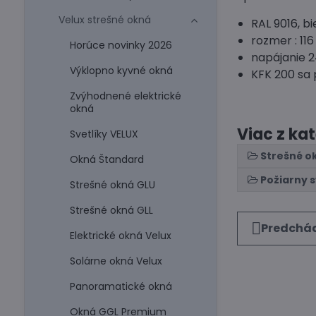
Velux strešné okná
RAL 9016, bi
rozmer : 11
Horúce novinky 2026
napájanie 
Výklopno kyvné okná
KFK 200 sa 
Zvýhodnené elektrické
okná
Viac z ka
Svetlíky VELUX
Strešné o
Okná Štandard
Požiarny s
Strešné okná GLU
Strešné okná GLL
Predchád
Elektrické okná Velux
Solárne okná Velux
Panoramatické okná
Okná GGL Premium