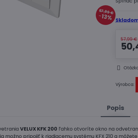
Spínač p
57,99 €
13%
Skladom
57,99 €
50,
Otázka
Výrobca:
Popis
vetrania
VELUX KFK 200
ľahko otvoríte okno na odvetran
ia možno pripojiť k riadiacemu systému KFX 210 a môžete