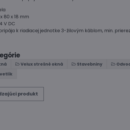
ela
6 x 80 x 18 mm
24 V DC
pripája k riadiacej jednotke 3-žilovým káblom, min. priere
tegórie
kná
Velux strešné okná
Stavebniny
Odvod
vetlík
zajúci produkt