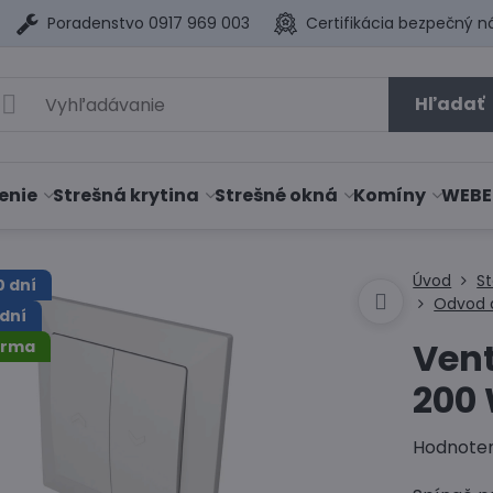
Poradenstvo 0917 969 003
Certifikácia bezpečný n
Hľadať
enie
Strešná krytina
Strešné okná
Komíny
WEBE
Úvod
S
0 dní
Odvod 
dní
Vent
arma
200
Hodnote