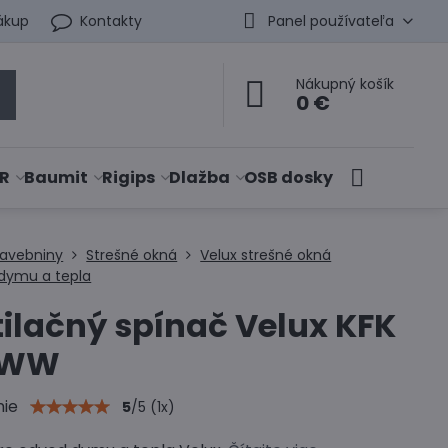
ákup
Kontakty
Panel používateľa
Nákupný košík
0 €
R
Baumit
Rigips
Dlažba
OSB dosky
tavebniny
Strešné okná
Velux strešné okná
dymu a tepla
ilačný spínač Velux KFK
 WW
nie
5
/
5
(
1
x)