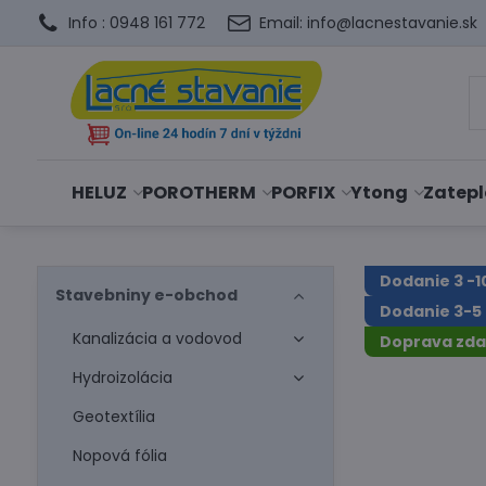
Info : 0948 161 772
Email: info@lacnestavanie.sk
HELUZ
POROTHERM
PORFIX
Ytong
Zatepl
Dodanie 3 -1
Stavebniny e-obchod
Dodanie 3-5 
Kanalizácia a vodovod
Doprava zd
Hydroizolácia
Geotextília
Nopová fólia