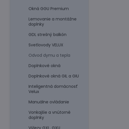
Okná GGU Premium
Lemovanie a montážne
doplnky
GDL strešný balkón
Svetlovody VELUX
Odvod dymu a tepla
Doplnkové okná
Doplnkové okná GIL a GIU
Inteligentná domácnosť
Velux
Manuálne ovládanie
Vonkajšie a vnútorné
doplnky
Výlezy GXL, GXU