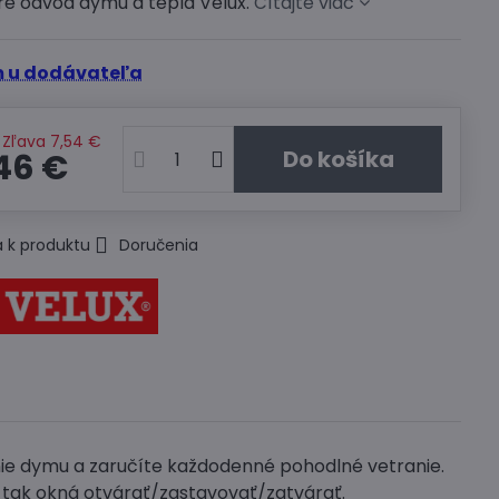
re odvod dymu a tepla Velux.
Čítajte viac
 u dodávateľa
Zľava
7,54 €
Do košíka
46 €
 k produktu
Doručenia
ie dymu a zaručíte každodenné pohodlné vetranie.
 tak okná otvárať/zastavovať/zatvárať.