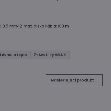
z: 0,5 mm^2, max. dĺžka kábla: 100 m.
 dymu a tepla
Svetlíky VELUX
Nasledujúci produkt