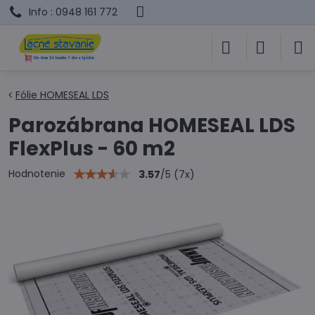
Info : 0948 161 772
Fólie HOMESEAL LDS
Parozábrana HOMESEAL LDS
FlexPlus - 60 m2
Hodnotenie
3.57
/
5
(
7
x)