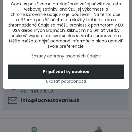
Cookies používame na zlepšenie vašej návštevy tejto
Výrobca:
KNAUF INSULATION s.r.o
webovej stránky, analýzu jej výkonnosti a
zhromažďovanie údajov o jej používaní. Na tento účel
môžeme použiť nástroje a služby tretích strán a
Popis
zhromaždené údaje sa môžu preniesť k partnerom v EÚ,
USA alebo iných krajinách. Kliknutím na „Prijať všetky
cookies“ vyjadrujete svoj súhlas s týmto spracovaním.
Nižšie môžete nájsť podrobné informácie alebo upraviť
Predchádzajúci
Nasledujúci produkt
svoje preferencie.
produkt
Zásady ochrany osobných údajov
0917 969 003
Prijať všetky cookies
Technické poradenstvo
0948 987 787
Ukázať podrobnosti
Informácie k objednávkam
Po - Pi 8:00-15:00
info​@lacnestavanie​.sk