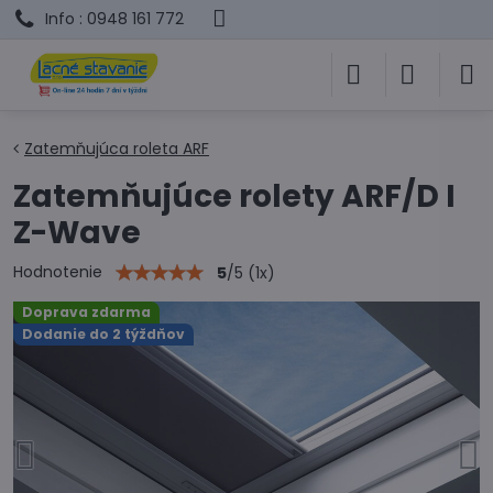
Info : 0948 161 772
Zatemňujúca roleta ARF
Zatemňujúce rolety ARF/D I
Z-Wave
Hodnotenie
5
/
5
(
1
x)
Doprava zdarma
Dodanie do 2 týždňov