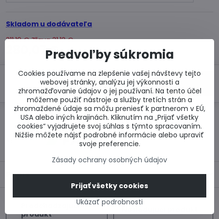
Skladom u dodávateľa
311,19 €
Zľava
31,12 €
280,07 €
Predvoľby súkromia
Cookies používame na zlepšenie vašej návštevy tejto
webovej stránky, analýzu jej výkonnosti a
Do košíka
zhromažďovanie údajov o jej používaní. Na tento účel
môžeme použiť nástroje a služby tretích strán a
zhromaždené údaje sa môžu preniesť k partnerom v EÚ,
Otázka k produktu
Doručenia
USA alebo iných krajinách. Kliknutím na „Prijať všetky
cookies“ vyjadrujete svoj súhlas s týmto spracovaním.
Nižšie môžete nájsť podrobné informácie alebo upraviť
Výrobca:
svoje preferencie.
Zásady ochrany osobných údajov
Popis
Prijať všetky cookies
Ukázať podrobnosti
Predchádzajúci
Nasledujúci produkt
produkt