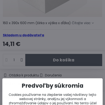
160 x 390x 600 mm (šírka x výška x dĺžka)
Čítajte viac
Skladom u dodávateľa
14,11 €
Do košíka
Otázka k produktu
Doručenia
Výrobca:
Xella Slovensko, s.r.o.
Predvoľby súkromia
Cookies používame na zlepšenie vašej návštevy tejto
Popis
webovej stránky, analýzu jej výkonnosti a
zhromažďovanie údajov o jej používaní. Na tento účel