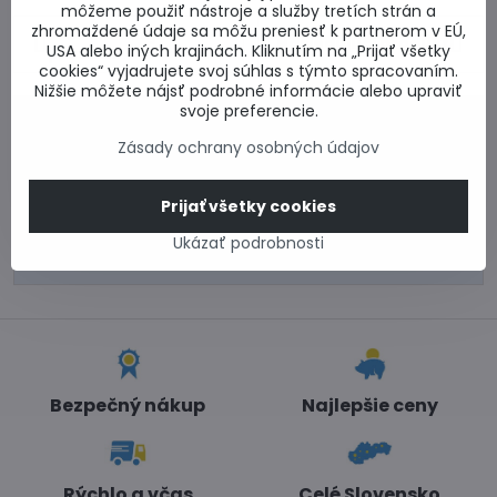
môžeme použiť nástroje a služby tretích strán a
zhromaždené údaje sa môžu preniesť k partnerom v EÚ,
Predchádzajúci
Nasledujúci produkt
USA alebo iných krajinách. Kliknutím na „Prijať všetky
produkt
cookies“ vyjadrujete svoj súhlas s týmto spracovaním.
Nižšie môžete nájsť podrobné informácie alebo upraviť
svoje preferencie.
0917 969 003
Technické poradenstvo
Zásady ochrany osobných údajov
0948 987 787
Informácie k objednávkam
Prijať všetky cookies
Po - Pi 8:00-15:00
Ukázať podrobnosti
info​@lacnestavanie​.sk
Bezpečný nákup
Najlepšie ceny
Rýchlo a včas
Celé Slovensko