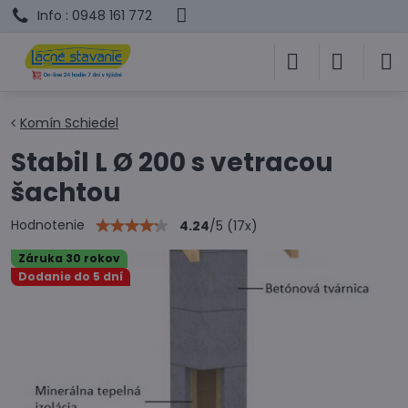
Info : 0948 161 772
Komín Schiedel
Stabil L Ø 200 s vetracou
šachtou
Hodnotenie
4.24
/
5
(
17
x)
Záruka 30 rokov
Dodanie do 5 dní