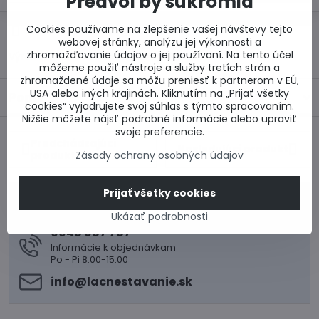
Predvoľby súkromia
Cookies používame na zlepšenie vašej návštevy tejto
Otázka k produktu
Doručenia
webovej stránky, analýzu jej výkonnosti a
zhromažďovanie údajov o jej používaní. Na tento účel
Výrobca:
Schiedel Slovensko spol. s r.o.
môžeme použiť nástroje a služby tretích strán a
zhromaždené údaje sa môžu preniesť k partnerom v EÚ,
USA alebo iných krajinách. Kliknutím na „Prijať všetky
Popis
cookies“ vyjadrujete svoj súhlas s týmto spracovaním.
Nižšie môžete nájsť podrobné informácie alebo upraviť
svoje preferencie.
Predchádzajúci
Nasledujúci produkt
Zásady ochrany osobných údajov
produkt
Prijať všetky cookies
0917 969 003
Technické poradenstvo
Ukázať podrobnosti
0948 987 787
Informácie k objednávkam
Po - Pi 8:00-15:00
info​@lacnestavanie​.sk