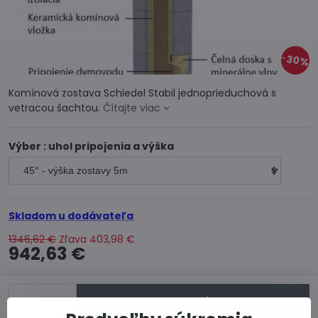
30%
Komínová zostava Schiedel Stabil jednoprieduchová s
vetracou šachtou.
Čítajte viac
Výber : uhol pripojenia a výška
Skladom u dodávateľa
1346,62 €
Zľava
403,98 €
942,63 €
Do košíka