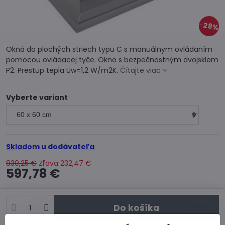
28%
Okná do plochých striech typu C s manuálnym ovládaním
pomocou ovládacej tyče. Okno s bezpečnostným dvojsklom
P2. Prestup tepla Uw=1,2 W/m2K.
Čítajte viac
Vyberte variant
Skladom u dodávateľa
830,25 €
Zľava
232,47 €
597,78 €
Do košíka