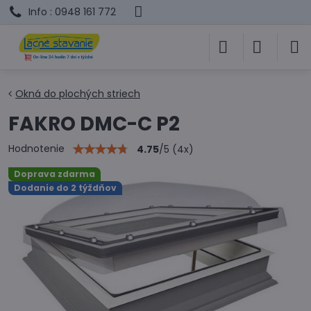
Info : 0948 161 772
Okná do plochých striech
FAKRO DMC-C P2
Hodnotenie
4.75
/
5
(
4
x)
Doprava zdarma
Dodanie do 2 týždňov