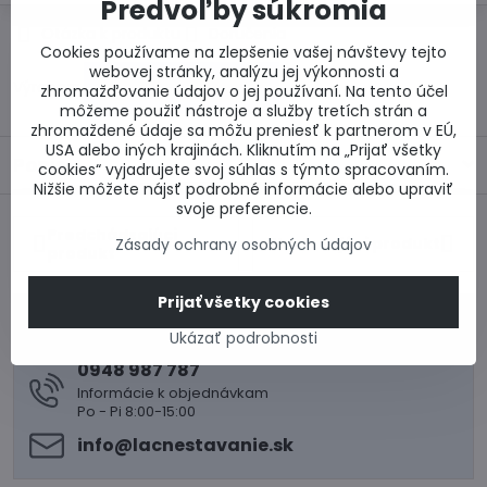
Predvoľby súkromia
Otázka k produktu
Doručenia
Cookies používame na zlepšenie vašej návštevy tejto
webovej stránky, analýzu jej výkonnosti a
Výrobca:
zhromažďovanie údajov o jej používaní. Na tento účel
môžeme použiť nástroje a služby tretích strán a
zhromaždené údaje sa môžu preniesť k partnerom v EÚ,
USA alebo iných krajinách. Kliknutím na „Prijať všetky
Popis
cookies“ vyjadrujete svoj súhlas s týmto spracovaním.
Nižšie môžete nájsť podrobné informácie alebo upraviť
svoje preferencie.
Predchádzajúci
Nasledujúci produkt
Zásady ochrany osobných údajov
produkt
Prijať všetky cookies
0917 969 003
Ukázať podrobnosti
Technické poradenstvo
0948 987 787
Informácie k objednávkam
Po - Pi 8:00-15:00
info​@lacnestavanie​.sk