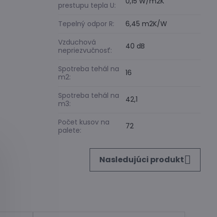
0,15 W/m2K
prestupu tepla U:
Tepelný odpor R:
6,45 m2K/W
Vzduchová
40 dB
nepriezvučnosť:
Spotreba tehál na
16
m2:
Spotreba tehál na
42,1
m3:
Počet kusov na
72
palete:
Nasledujúci produkt