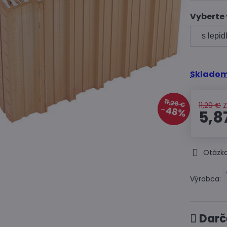
Vyberte 
Skladom
11,29 €
11,29 €
48%
5,8
Otázka
Výrobca:
Darč