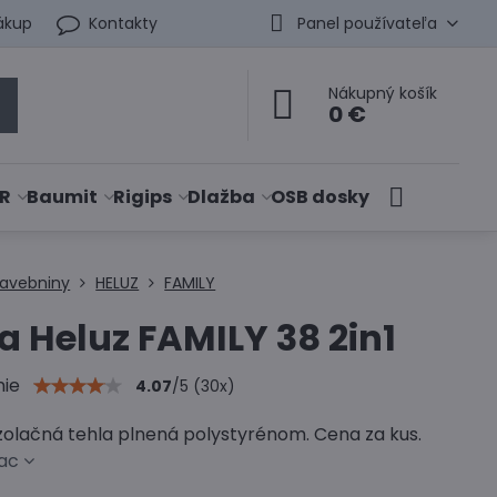
ákup
Kontakty
Panel používateľa
Nákupný košík
0 €
R
Baumit
Rigips
Dlažba
OSB dosky
tavebniny
HELUZ
FAMILY
a Heluz FAMILY 38 2in1
nie
4.07
/
5
(
30
x)
zolačná tehla plnená polystyrénom. Cena za kus.
iac