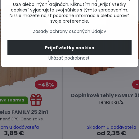
USA alebo iných krajinách. Kliknutím na „Prijať všetky
cookies“ vyjadrujete svoj súhlas s týmto spracovaním.
Nižšie môžete nájsť podrobné informácie alebo upraviť
svoje preferencie.
Zásady ochrany osobných údajov
Prijať všetky cookies
Ukázať podrobnosti
48%
Doplnkové tehly FAMILY 30
ava zdarma
Tehla R a 1/2.
eluz FAMILY 25 2in1
lnená EPS. Cena za ks.
dom u dodávateľa
Skladom u dodávateľa
3,85 €
od 2,35 €