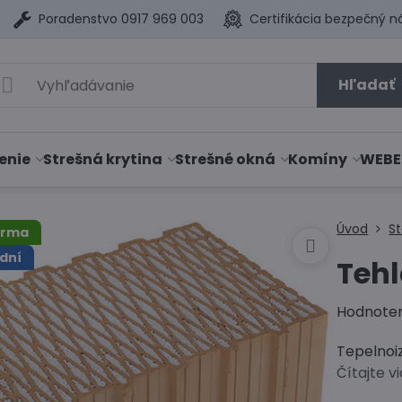
Poradenstvo 0917 969 003
Certifikácia bezpečný n
Hľadať
enie
Strešná krytina
Strešné okná
Komíny
WEBE
Úvod
S
arma
dní
Tehl
Hodnote
Tepelnoi
Čítajte v