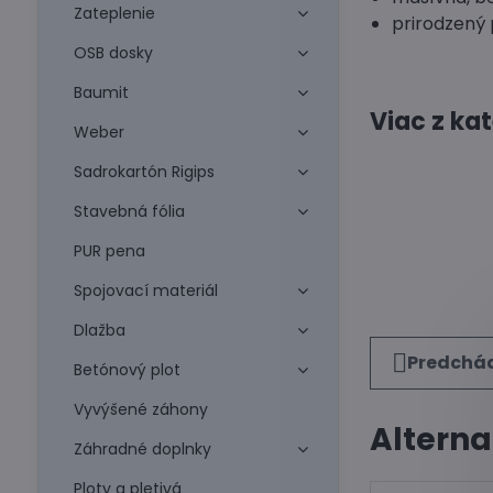
Zateplenie
prirodzený
OSB dosky
Baumit
Viac z ka
Weber
Sadrokartón Rigips
Stavebná fólia
PUR pena
Spojovací materiál
Dlažba
Predchád
Betónový plot
Vyvýšené záhony
Alterna
Záhradné doplnky
Ploty a pletivá