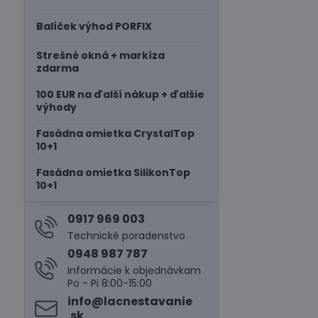
Balíček výhod PORFIX
Strešné okná + markíza
zdarma
100 EUR na ďalší nákup + ďalšie
výhody
Fasádna omietka CrystalTop
10+1
Fasádna omietka SilikonTop
10+1
0917 969 003
Technické poradenstvo
0948 987 787
Informácie k objednávkam
Po - Pi 8:00-15:00
info​@lacnestavanie​
.sk