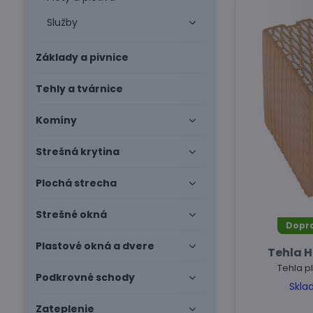
Služby
Základy a pivnice
Tehly a tvárnice
Komíny
Strešná krytina
Plochá strecha
Strešné okná
Dopr
Plastové okná a dvere
Tehla H
Tehla p
Podkrovné schody
Skla
Zateplenie