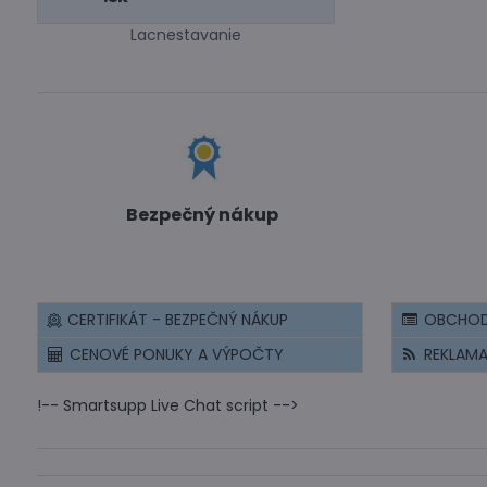
Lacnestavanie
Bezpečný nákup
CERTIFIKÁT - BEZPEČNÝ NÁKUP
OBCHOD
CENOVÉ PONUKY A VÝPOČTY
REKLAM
!-- Smartsupp Live Chat script -->