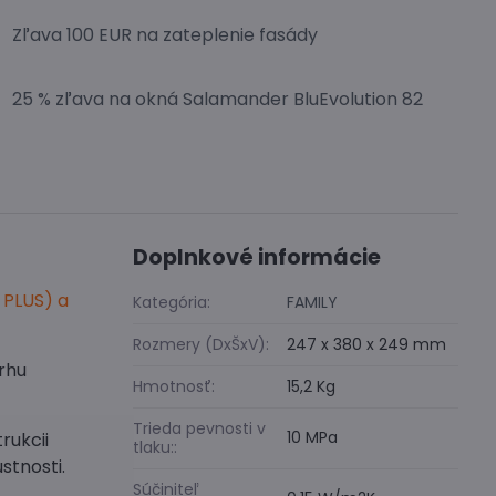
Zľava 100 EUR na zateplenie fasády
25 % zľava na okná Salamander BluEvolution 82
Doplnkové informácie
 PLUS) a
Kategória:
FAMILY
Rozmery (DxŠxV):
247 x 380 x 249 mm
trhu
Hmotnosť:
15,2 Kg
Trieda pevnosti v
10 MPa
rukcii
tlaku::
stnosti.
Súčiniteľ