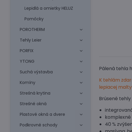
Lepidlá a omietky HELUZ
Pomôcky
POROTHERM
Tehly Leier
PORFIX
YTONG
Pálená tehla
Suchá výstavba
K tehlám zda
Komíny
lepiacej malty
Strešná krytina
Brúsené tehly 
Strešné okná
integrovan
Plastové okná a dvere
komplexné s
40 % zvýšen
Podkrovné schody
masívna, b