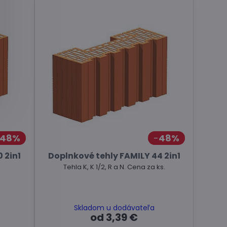
48%
48%
 2in1
Doplnkové tehly FAMILY 44 2in1
Tehla K, K 1/2, R a N. Cena za ks.
Skladom u dodávateľa
od 3,39 €