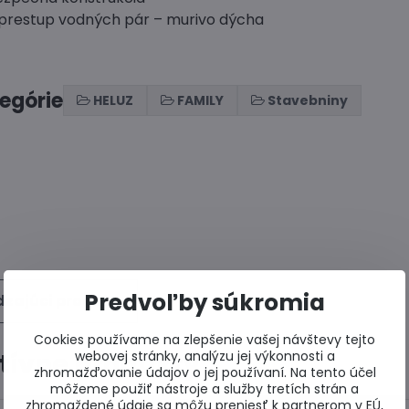
 prestup vodných pár – murivo dýcha
tegórie
HELUZ
FAMILY
Stavebniny
Predvoľby súkromia
zajúci produkt
Cookies používame na zlepšenie vašej návštevy tejto
webovej stránky, analýzu jej výkonnosti a
tívne produkty
zhromažďovanie údajov o jej používaní. Na tento účel
môžeme použiť nástroje a služby tretích strán a
zhromaždené údaje sa môžu preniesť k partnerom v EÚ,