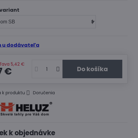
variant
 u dodávateľa
Zľava
5,42 €
Do košíka
7 €
 k produktu
Doručenia
ek k objednávke