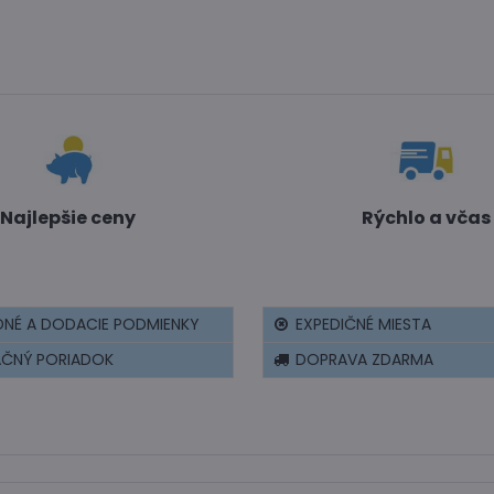
Najlepšie ceny
Rýchlo a včas
NÉ A DODACIE PODMIENKY
EXPEDIČNÉ MIESTA
AČNÝ PORIADOK
DOPRAVA ZDARMA