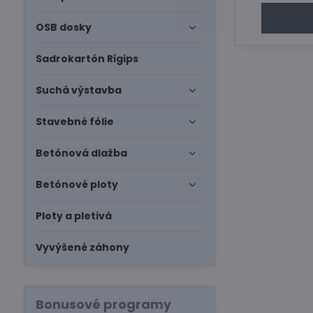
OSB dosky
Sadrokartón Rigips
Suchá výstavba
Stavebné fólie
Betónová dlažba
Betónové ploty
Ploty a pletivá
Vyvýšené záhony
Bonusové programy