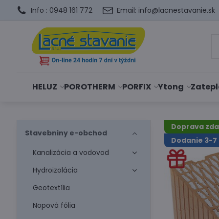
Info : 0948 161 772
Email: info@lacnestavanie.sk
HELUZ
POROTHERM
PORFIX
Ytong
Zatepl
Doprava zd
Stavebniny e-obchod
Dodanie 3-7 
Kanalizácia a vodovod
Hydroizolácia
Geotextília
Nopová fólia