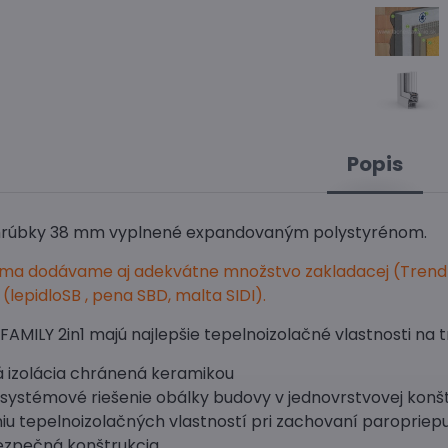
Popis
 hrúbky 38 mm vyplnené expandovaným polystyrénom.
rma dodávame aj adekvátne množstvo zakladacej (Trend
 (lepidloSB , pena SBD, malta SIDI).
FAMILY 2in1 majú najlepšie tepelnoizolačné vlastnosti na 
á izolácia chránená keramikou
ystémové riešenie obálky budovy v jednovrstvovej konšt
iu tepelnoizolačných vlastností pri zachovaní paropriepu
ezpečná konštrukcia