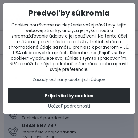
Skladom u dodávateľa
Predvoľby súkromia
93,48 €
Zľava
9,35 €
84,13 €
Cookies používame na zlepšenie vašej návštevy tejto
webovej stránky, analýzu jej výkonnosti a
zhromažďovanie údajov o jej používaní. Na tento účel
môžeme použiť nástroje a služby tretích strán a
Do košíka
zhromaždené údaje sa môžu preniesť k partnerom v EÚ,
USA alebo iných krajinách. Kliknutím na „Prijať všetky
cookies“ vyjadrujete svoj súhlas s týmto spracovaním.
Otázka k produktu
Doručenia
Nižšie môžete nájsť podrobné informácie alebo upraviť
svoje preferencie.
Výrobca:
Zásady ochrany osobných údajov
Prijať všetky cookies
Ukázať podrobnosti
0917 969 003
Technické poradenstvo
0948 987 787
Informácie k objednávkam
Po - Pi 8:00-15:00