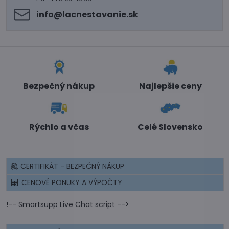
info​@lacnestavanie​.sk
Bezpečný nákup
Najlepšie ceny
Rýchlo a včas
Celé Slovensko
CERTIFIKÁT - BEZPEČNÝ NÁKUP
CENOVÉ PONUKY A VÝPOČTY
!-- Smartsupp Live Chat script -->