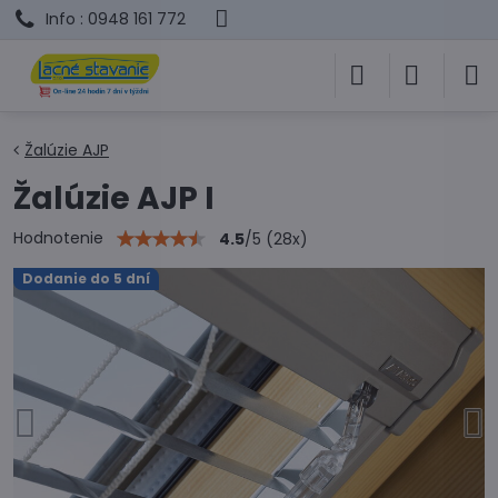
Info : 0948 161 772
Žalúzie AJP
Žalúzie AJP I
Hodnotenie
4.5
/
5
(
28
x)
Dodanie do 5 dní