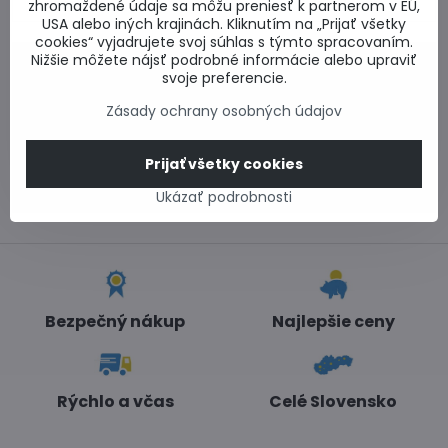
produkt
zhromaždené údaje sa môžu preniesť k partnerom v EÚ,
USA alebo iných krajinách. Kliknutím na „Prijať všetky
cookies“ vyjadrujete svoj súhlas s týmto spracovaním.
Nižšie môžete nájsť podrobné informácie alebo upraviť
0917 969 003
svoje preferencie.
Technické poradenstvo
Zásady ochrany osobných údajov
0948 987 787
Informácie k objednávkam
Po - Pi 8:00-15:00
Prijať všetky cookies
info​@lacnestavanie​.sk
Ukázať podrobnosti
Bezpečný nákup
Najlepšie ceny
Rýchlo a včas
Celé Slovensko