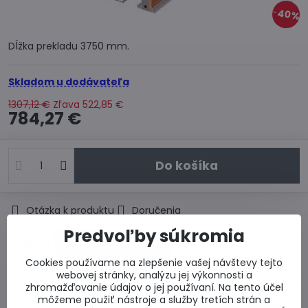
40%
Dĺžka prekladu 3750 mm.
Skladom u dodávateľa
1307,12 €
Zľava
522,85 €
784,27 €
Do košíka
Otázka k produktu
Doručenia
Predvoľby súkromia
Výrobca:
Cookies používame na zlepšenie vašej návštevy tejto
webovej stránky, analýzu jej výkonnosti a
zhromažďovanie údajov o jej používaní. Na tento účel
Predchádzajúci
môžeme použiť nástroje a služby tretích strán a
Nasledujúci produkt