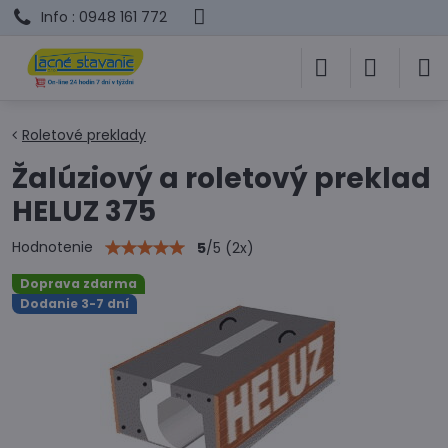
Info : 0948 161 772
Roletové preklady
Žalúziový a roletový preklad
HELUZ 375
Hodnotenie
5
/
5
(
2
x)
Doprava zdarma
Dodanie 3-7 dní