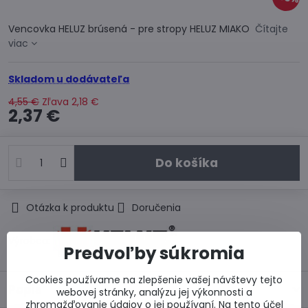
Vencovka HELUZ brúsená - pre stropy HELUZ MIAKO
Čítajte
viac
Skladom u dodávateľa
4,55 €
Zľava
2,18 €
2,37 €
Do košíka
Otázka k produktu
Doručenia
Výrobca:
Predvoľby súkromia
Cookies používame na zlepšenie vašej návštevy tejto
Popis
webovej stránky, analýzu jej výkonnosti a
zhromažďovanie údajov o jej používaní. Na tento účel