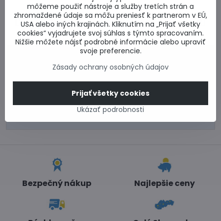
môžeme použiť nástroje a služby tretích strán a
zhromaždené údaje sa môžu preniesť k partnerom v EÚ,
Predchádzajúci
Nasledujúci produkt
USA alebo iných krajinách. Kliknutím na „Prijať všetky
produkt
cookies“ vyjadrujete svoj súhlas s týmto spracovaním.
Nižšie môžete nájsť podrobné informácie alebo upraviť
svoje preferencie.
0917 969 003
Zásady ochrany osobných údajov
Technické poradenstvo
0948 987 787
Informácie k objednávkam
Prijať všetky cookies
Po - Pi 8:00-15:00
Ukázať podrobnosti
info​@lacnestavanie​.sk
Bezpečný nákup
Najlepšie ceny