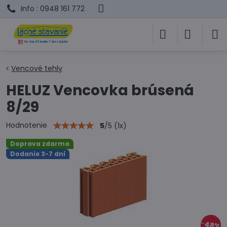
Info : 0948 161 772
Vencové tehly
HELUZ Vencovka brúsená
8/29
Hodnotenie
5
/
5
(
1
x)
Doprava zdarma
Dodanie 3-7 dní
48%