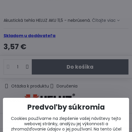
Akustická tehla HELUZ AKU 11,5 - nebrúsená.
Čítajte viac
Skladom u dodávateľa
3,57 €
Do košíka
Otázka k produktu
Doručenia
Výrobca:
Predvoľby súkromia
Cookies používame na zlepšenie vašej návštevy tejto
Popis
webovej stránky, analýzu jej výkonnosti a
zhromažďovanie údajov o jej používaní. Na tento účel