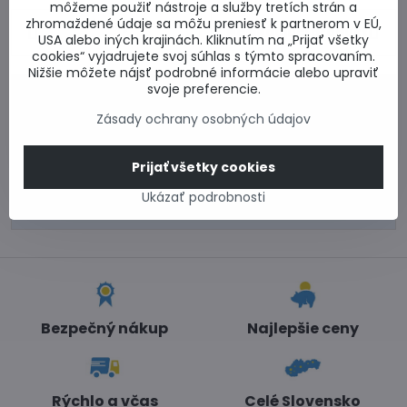
môžeme použiť nástroje a služby tretích strán a
zhromaždené údaje sa môžu preniesť k partnerom v EÚ,
Predchádzajúci
Nasledujúci produkt
USA alebo iných krajinách. Kliknutím na „Prijať všetky
produkt
cookies“ vyjadrujete svoj súhlas s týmto spracovaním.
Nižšie môžete nájsť podrobné informácie alebo upraviť
svoje preferencie.
0917 969 003
Technické poradenstvo
Zásady ochrany osobných údajov
0948 987 787
Informácie k objednávkam
Prijať všetky cookies
Po - Pi 8:00-15:00
Ukázať podrobnosti
info​@lacnestavanie​.sk
Bezpečný nákup
Najlepšie ceny
Rýchlo a včas
Celé Slovensko