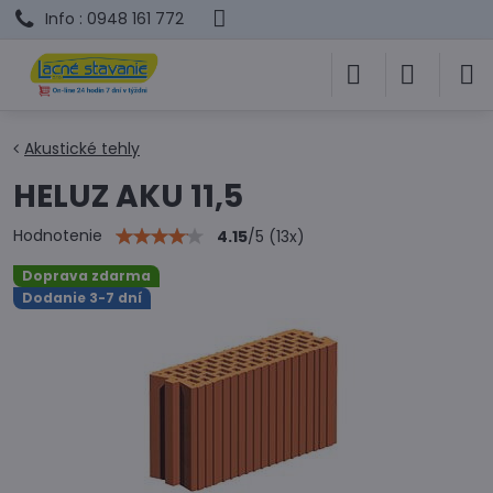
Info : 0948 161 772
Akustické tehly
HELUZ AKU 11,5
Hodnotenie
4.15
/
5
(
13
x)
Doprava zdarma
Dodanie 3-7 dní