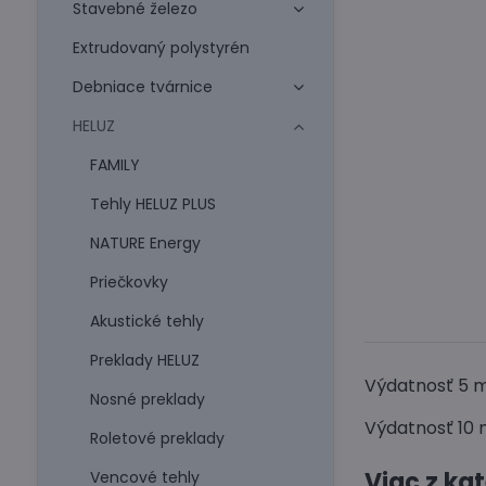
Stavebné železo
Extrudovaný polystyrén
Debniace tvárnice
HELUZ
FAMILY
Tehly HELUZ PLUS
NATURE Energy
Priečkovky
Akustické tehly
Preklady HELUZ
Výdatnosť 5 
Nosné preklady
Výdatnosť 10 
Roletové preklady
Viac z ka
Vencové tehly