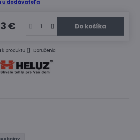
 u dodávateľa
33 €
Do košíka
 k produktu
Doručenia
avebniny