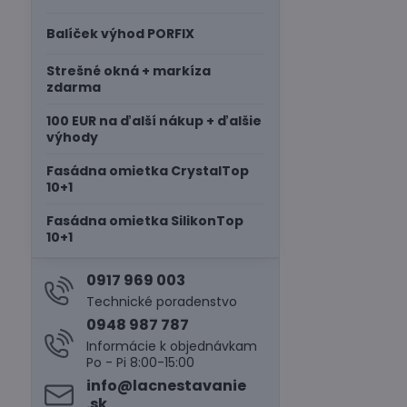
Balíček výhod PORFIX
Strešné okná + markíza
zdarma
100 EUR na ďalší nákup + ďalšie
výhody
Fasádna omietka CrystalTop
10+1
Fasádna omietka SilikonTop
10+1
0917 969 003
Technické poradenstvo
0948 987 787
Informácie k objednávkam
Po - Pi 8:00-15:00
info​@lacnestavanie​
.sk