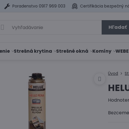
Poradenstvo 0917 969 003
Certifikácia bezpečný n
Hľadať
enie
Strešná krytina
Strešné okná
Komíny
WEBE
Úvod
S
HELU
Hodnote
Bezcemen