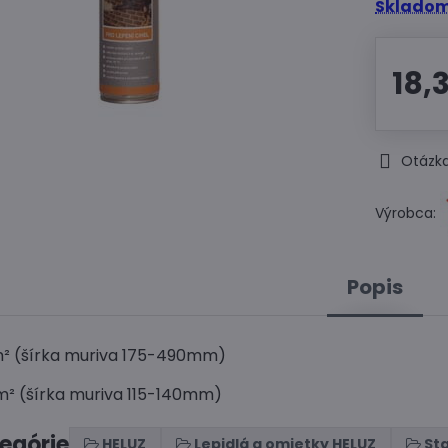
Skladom
18,
Otázka
Výrobca:
Popis
m² (šírka muriva 175-490mm)
m² (šírka muriva 115-140mm)
tegórie
HELUZ
Lepidlá a omietky HELUZ
St