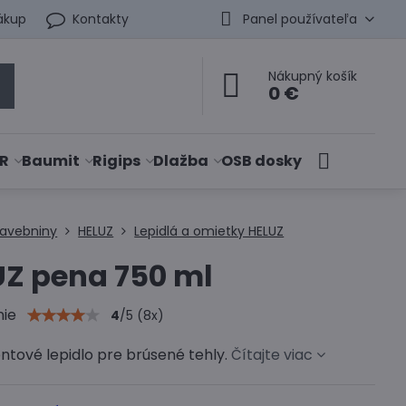
ákup
Kontakty
Panel používateľa
Nákupný košík
0 €
R
Baumit
Rigips
Dlažba
OSB dosky
tavebniny
HELUZ
Lepidlá a omietky HELUZ
Z pena 750 ml
nie
4
/
5
(
8
x)
tové lepidlo pre brúsené tehly.
Čítajte viac