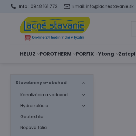
Info : 0948 161 772
Email: info@lacnestavanie.sk
HELUZ
POROTHERM
PORFIX
Ytong
Zatepl
Stavebniny e-obchod
Kanalizácia a vodovod
Hydroizolácia
Geotextília
Nopová fólia