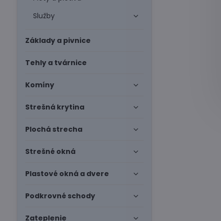
Služby
Základy a pivnice
Tehly a tvárnice
Komíny
Strešná krytina
Plochá strecha
Strešné okná
Plastové okná a dvere
Podkrovné schody
Zateplenie