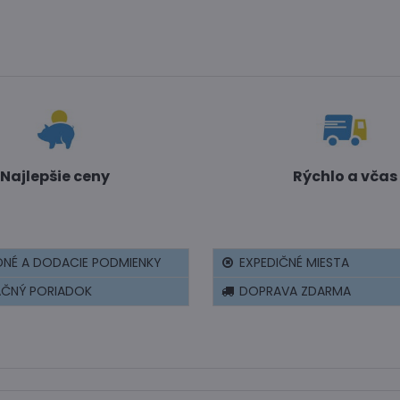
Najlepšie ceny
Rýchlo a včas
NÉ A DODACIE PODMIENKY
EXPEDIČNÉ MIESTA
AČNÝ PORIADOK
DOPRAVA ZDARMA