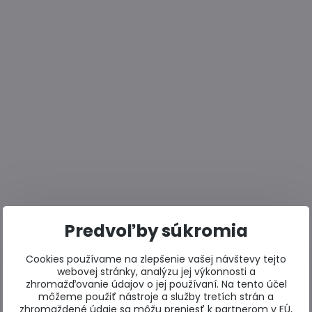
Predvoľby súkromia
Cookies používame na zlepšenie vašej návštevy tejto
webovej stránky, analýzu jej výkonnosti a
zhromažďovanie údajov o jej používaní. Na tento účel
môžeme použiť nástroje a služby tretích strán a
zhromaždené údaje sa môžu preniesť k partnerom v EÚ,