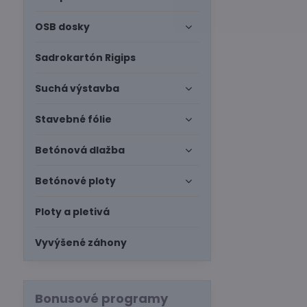
OSB dosky
Sadrokartón Rigips
Suchá výstavba
Stavebné fólie
Betónová dlažba
Betónové ploty
Ploty a pletivá
Vyvýšené záhony
Bonusové programy