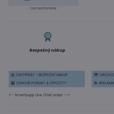
Lacnestavanie
Bezpečný nákup
CERTIFIKÁT - BEZPEČNÝ NÁKUP
OBCHOD
CENOVÉ PONUKY A VÝPOČTY
REKLAM
!-- Smartsupp Live Chat script -->