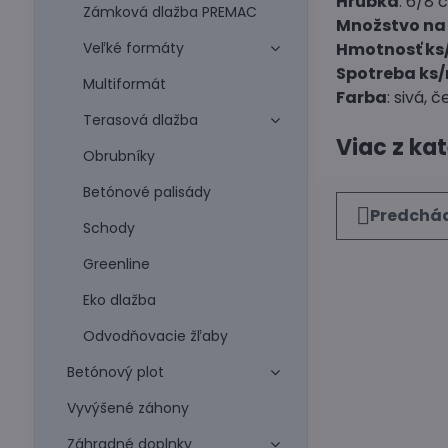
Hrúbka
: 6/8 
Zámková dlažba PREMAC
Množstvo na 
Veľké formáty
Hmotnosť ks
Spotreba ks
Multiformát
Farba
: sivá, 
Terasová dlažba
Viac z ka
Obrubníky
Betónové palisády
Predchád
Schody
Greenline
Eko dlažba
Odvodňovacie žľaby
Betónový plot
Vyvýšené záhony
Záhradné doplnky