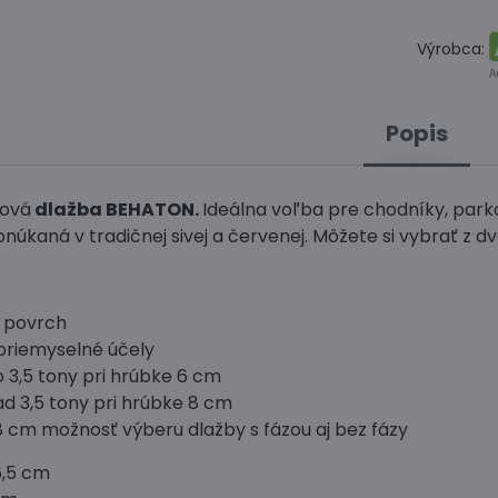
Výrobca:
Popis
ková
dlažba BEHATON.
Ideálna voľba pre chodníky, parko
úkaná v tradičnej sivej a červenej. Môžete si vybrať z dv
 povrch
priemyselné účely
 3,5 tony pri hrúbke 6 cm
d 3,5 tony pri hrúbke 8 cm
8 cm možnosť výberu dlažby s fázou aj bez fázy
6,5 cm