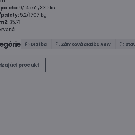
cm
palete:
9,24 m2/330 ks
/palety:
5,2/1707 kg
/m2
: 35,71
červená
tegórie
Dlažba
Zámková dlažba ABW
Sta
zajúci produkt