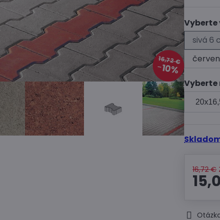
Vyberte 
sivá 6
červen
16,72 €
10%
Vyberte
Skladom
16,72 €
15,
Otázka