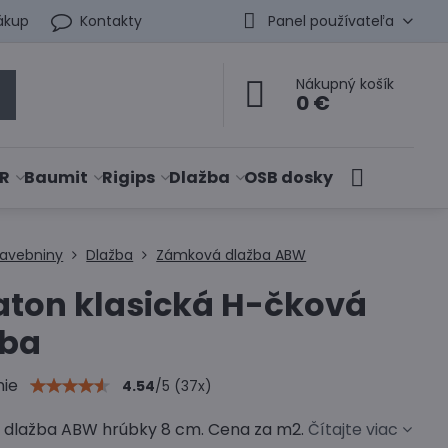
ákup
Kontakty
Panel používateľa
Nákupný košík
0 €
R
Baumit
Rigips
Dlažba
OSB dosky
tavebniny
Dlažba
Zámková dlažba ABW
aton klasická H-čková
žba
nie
4.54
/
5
(
37
x)
dlažba ABW hrúbky 8 cm. Cena za m2.
Čítajte viac