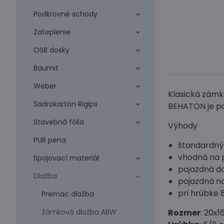
Podkrovné schody
Zateplenie
OSB dosky
Baumit
Weber
Klasická zám
Sadrokartón Rigips
BEHATON je pon
Stavebná fólia
Výhody
PUR pena
štandardný
vhodná na 
Spojovací materiál
pojazdná do
Dlažba
pojazdná na
pri hrúbke 
Premac dlažba
Zámková dlažba ABW
Rozmer
: 20x1