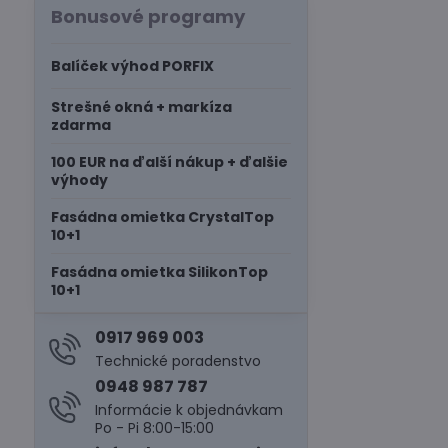
Bonusové programy
Balíček výhod PORFIX
Strešné okná + markíza
zdarma
100 EUR na ďalší nákup + ďalšie
výhody
Fasádna omietka CrystalTop
10+1
Fasádna omietka SilikonTop
10+1
0917 969 003
Technické poradenstvo
0948 987 787
Informácie k objednávkam
Po - Pi 8:00-15:00