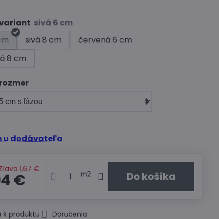
variant
 cm
sivá 8 cm
červená 6 cm
á 8 cm
 rozmer
 u dodávateľa
Zľava
1,67 €
Do košíka
m
2
04 €
 k produktu
Doručenia