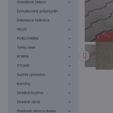
Stavebné železo
Extrudovaný polystyrén
Debniace tvárnice
HELUZ
POROTHERM
Tehly Leier
PORFIX
YTONG
Suchá výstavba
Komíny
Strešná krytina
Strešné okná
Plastové okná a dvere