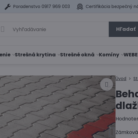
Poradenstvo 0917 969 003
Certifikácia bezpečný n
Hľadať
enie
Strešná krytina
Strešné okná
Komíny
WEBE
Úvod
S
Beh
dla
Hodnote
Zámková 