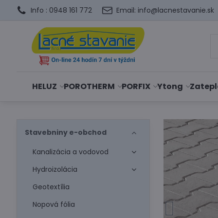
Info : 0948 161 772
Email: info@lacnestavanie.sk
HELUZ
POROTHERM
PORFIX
Ytong
Zatepl
Stavebniny e-obchod
Kanalizácia a vodovod
Hydroizolácia
Geotextília
Nopová fólia