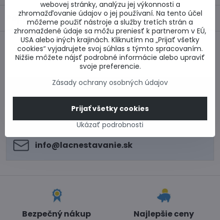
webovej stránky, analýzu jej výkonnosti a
zhromažďovanie údajov o jej používaní. Na tento účel
Popis
môžeme použiť nástroje a služby tretích strán a
zhromaždené údaje sa môžu preniesť k partnerom v EÚ,
USA alebo iných krajinách. Kliknutím na „Prijať všetky
cookies“ vyjadrujete svoj súhlas s týmto spracovaním.
Predchádzajúci
Nasledujúci produkt
Nižšie môžete nájsť podrobné informácie alebo upraviť
produkt
svoje preferencie.
Zásady ochrany osobných údajov
0917 969 003
Technické poradenstvo
Prijať všetky cookies
0948 987 787
Informácie k objednávkam
Ukázať podrobnosti
Po - Pi 8:00-15:00
info​@lacnestavanie​.sk
Bezpečný nákup
Najlepšie ceny