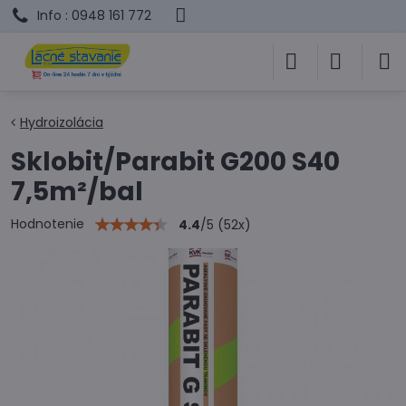
Info : 0948 161 772
Hydroizolácia
Sklobit/Parabit G200 S40
7,5m²/bal
Hodnotenie
4.4
/
5
(
52
x)