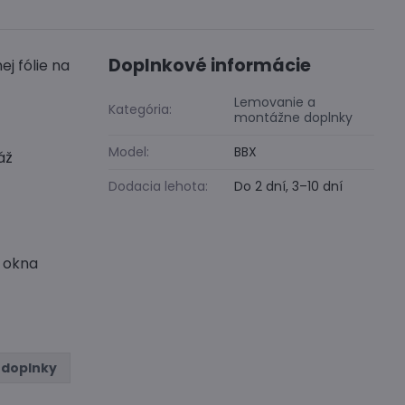
Doplnkové informácie
j fólie na
Lemovanie a
Kategória:
montážne doplnky
Model:
BBX
áž
Dodacia lehota:
Do 2 dní, 3–10 dní
y okna
 doplnky