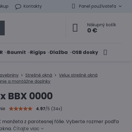
ákup
Kontakty
Panel používateľa
Nákupný košík
0 €
R
Baumit
Rigips
Dlažba
OSB dosky
tavebniny
Strešné okná
Velux strešné okná
nie a montážne doplnky
x BBX 0000
nie
4.97
/
5
(
34
x)
X manžeta z parotesnej fólie. Vyberte rozmer podľa
okna.
Čítajte viac