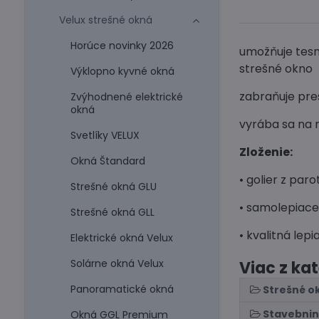
Velux strešné okná
Horúce novinky 2026
umožňuje tesn
strešné okno
Výklopno kyvné okná
zabraňuje pre
Zvýhodnené elektrické
okná
vyrába sa na 
Svetlíky VELUX
Zloženie:
Okná Štandard
• golier z paro
Strešné okná GLU
• samolepiace
Strešné okná GLL
• kvalitná lep
Elektrické okná Velux
Solárne okná Velux
Viac z ka
Panoramatické okná
Strešné o
Stavebni
Okná GGL Premium