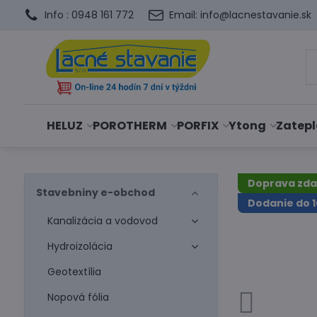
Info : 0948 161 772
Email: info@lacnestavanie.sk
HELUZ
POROTHERM
PORFIX
Ytong
Zatepl
Doprava zd
Stavebniny e-obchod
Dodanie do 1
Kanalizácia a vodovod
Hydroizolácia
Geotextília
Nopová fólia