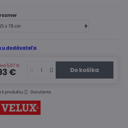
 rozmer
 u dodávateľa
ava
5,07 €
Do košíka
93 €
 k produktu
Doručenia