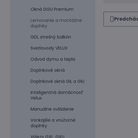
Okná GGU Premium
Predchád
Lemovanie a montážne
doplnky
GDL strešný balkón
Svetlovody VELUX
Odvod dymu a tepla
Doplnkové okná
Doplnkové okná GIL a GIU
Inteligentná domácnosť
Velux
Manuálne ovládanie
Vonkajšie a vnútorné
doplnky
Výlezy GXL, GXU