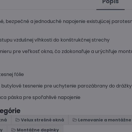
Popis
é, bezpečné a jednoduché napojenie existujúcej parotesne
stupu vzdušnej vlhkosti do konštrukčnej strechy
mieru pre veľkosť okna, čo zdokonaľuje a urýchľuje mont
tesnej fólie
 butylové tesnenie pre uchytenie parozábrany do drážk
iaca páska pre spoľahlivé napojenie
tegórie
kná
Velux strešné okná
Lemovanie a montážne
ny
Montážne doplnky