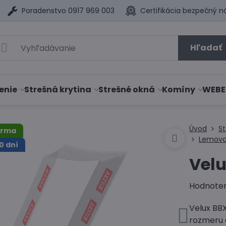
Poradenstvo 0917 969 003
Certifikácia bezpečný n
Hľadať
enie
Strešná krytina
Strešné okná
Komíny
WEBE
Úvod
S
arma
Lemova
0 dní
Velu
Hodnote
Velux BB
rozmeru 