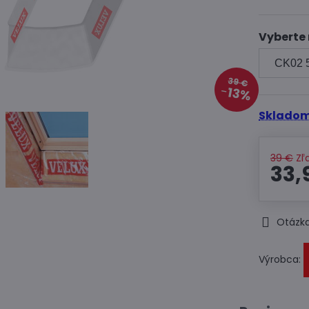
Vyberte
39 €
13%
Skladom
39 €
Zľ
33,
Otázka
Výrobca: