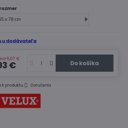
 rozmer
 u dodávateľa
ava
5,07 €
Do košíka
93 €
 k produktu
Doručenia