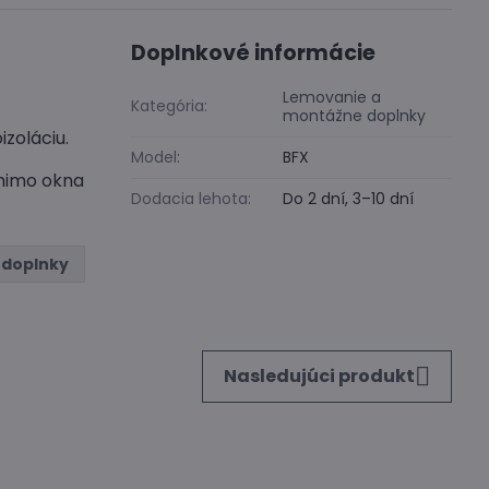
Doplnkové informácie
Lemovanie a
Kategória:
montážne doplnky
izoláciu.
Model:
BFX
 mimo okna
Dodacia lehota:
Do 2 dní, 3–10 dní
 doplnky
Nasledujúci produkt