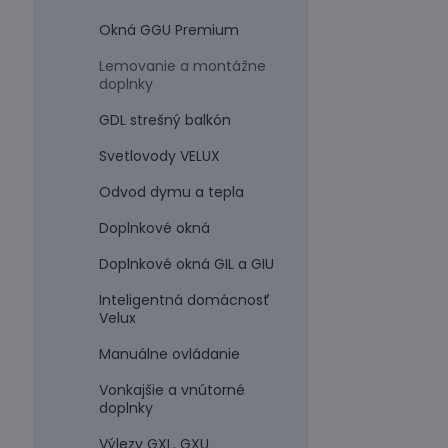
Okná GGU Premium
Lemovanie a montážne
doplnky
GDL strešný balkón
Svetlovody VELUX
Odvod dymu a tepla
Doplnkové okná
Doplnkové okná GIL a GIU
Inteligentná domácnosť
Velux
Manuálne ovládanie
Vonkajšie a vnútorné
doplnky
Výlezy GXL, GXU