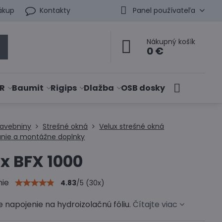
ákup
Kontakty
Panel používateľa
Nákupný košík
0 €
R
Baumit
Rigips
Dlažba
OSB dosky
tavebniny
Strešné okná
Velux strešné okná
nie a montážne doplnky
x BFX 1000
nie
4.83
/
5
(
30
x)
e napojenie na hydroizolačnú fóliu.
Čítajte viac