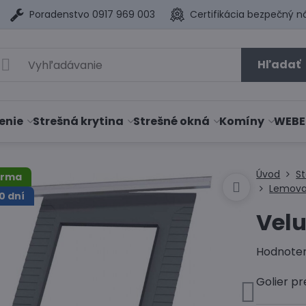
Poradenstvo 0917 969 003
Certifikácia bezpečný n
Hľadať
enie
Strešná krytina
Strešné okná
Komíny
WEBE
Úvod
S
arma
Lemova
0 dní
Velu
Hodnote
Golier pr