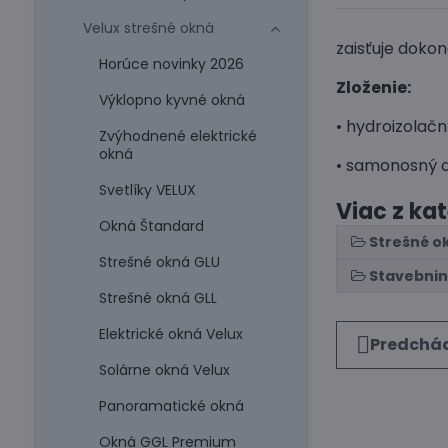
Velux strešné okná
zaisťuje dokon
Horúce novinky 2026
Zloženie:
Výklopno kyvné okná
• hydroizolačn
Zvýhodnené elektrické
okná
• samonosný d
Svetlíky VELUX
Viac z ka
Okná Štandard
Strešné o
Strešné okná GLU
Stavebni
Strešné okná GLL
Elektrické okná Velux
Predchád
Solárne okná Velux
Panoramatické okná
Okná GGL Premium