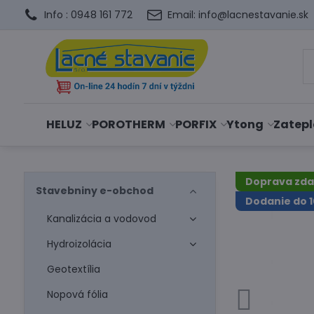
Info : 0948 161 772
Email: info@lacnestavanie.sk
HELUZ
POROTHERM
PORFIX
Ytong
Zatepl
Doprava zd
Stavebniny e-obchod
Dodanie do 1
Kanalizácia a vodovod
Hydroizolácia
Geotextília
Nopová fólia