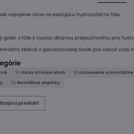
alé napojenie okna na existujúcu hydroizolačnú fóliu
ý golier z fólie s vysoko difúznou priepustnosťou pre hydro
renážny žliabok z galvanizovanej ocele pre odvod vody
tegórie
kná
Velux strešné okná
Lemovanie a montážne
ny
Montážne doplnky
zajúci produkt