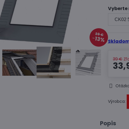
Vyberte
39 €
13%
Skladom
39 €
Zľ
33,
Otázka
Výrobca:
Popis