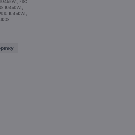
 1045KWL, FSC
08 1045KWL,
PK10 1045KWL,
 UK08
oplnky