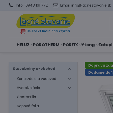
Info : 0948 161 772
Email: info@lacnestavanie.sk
HELUZ
POROTHERM
PORFIX
Ytong
Zatepl
Doprava zd
Stavebniny e-obchod
Dodanie do 1
Kanalizácia a vodovod
Hydroizolácia
Geotextília
Nopová fólia