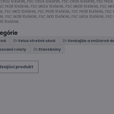
C CK02 1045KWL, FSC CK04 1045KWL, FSC CK06 1045KWL, FSC FK04
FSC FK08 1045KWL, FSC MK04 1045KWL, FSC MK06 1045KWL, FSC MK
L, FSC MK12 1045KWL, FSC PK06 1045KWL, FSC PK08 1045KWL, FSC 
L, FSC SK08 1045KWL, FSC SK10 1045KWL, FSC UK04 1045KWL, FSC
K10 1045KWL
tegórie
kná
Velux strešné okná
Vonkajšie a vnútorné d
isované rolety
Stavebniny
zajúci produkt