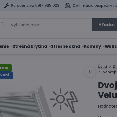
Poradenstvo 0917 969 003
Certifikácia bezpečný n
Hľadať
enie
Strešná krytina
Strešné okná
Komíny
WEBE
Úvod
S
arma
Vonkajš
5 dní
Dvoj
Velu
Hodnote