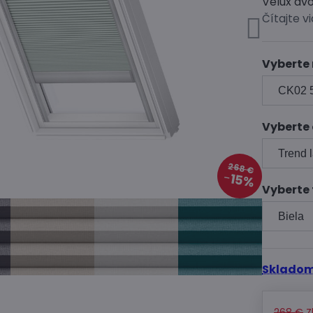
Velux dv
Čítajte v
Vyberte
Vyberte
268 €
15%
Vyberte 
Skladom
268 €
Z