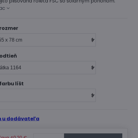
ojito plisovaná roleta FSC so solárnym pohonom.
iac
 rozmer
 odtieň
farbu líšt
 u dodávateľa
ľava
40,20 €