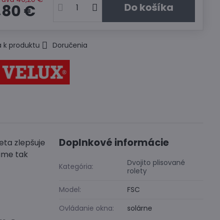
Do košíka
,80 €
 k produktu
Doručenia
Doplnkové informácie
eta zlepšuje
zime tak
Dvojito plisované
Kategória:
rolety
Model:
FSC
Ovládanie okna:
solárne