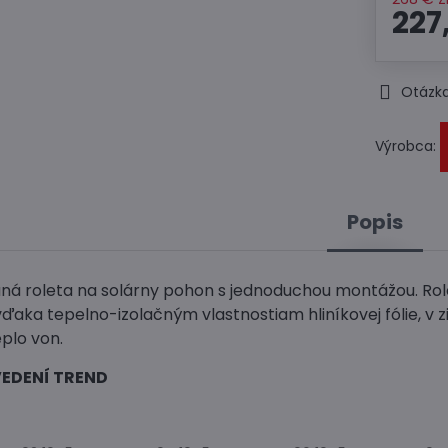
227
Otázka
Výrobca:
Popis
vaná roleta na solárny pohon s jednoduchou montážou. Rol
 vďaka tepelno-izolačným vlastnostiam hliníkovej fólie, v 
plo von.
VEDENÍ TREND