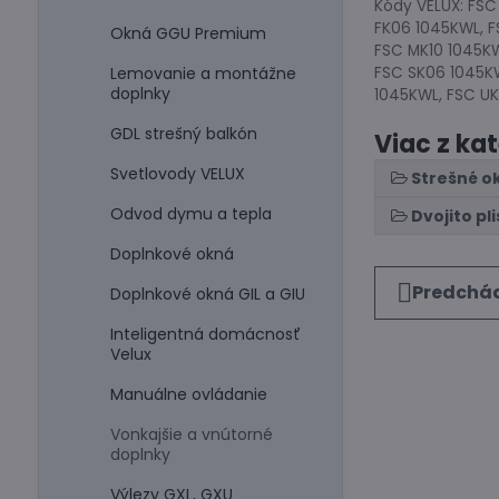
Kódy VELUX: FS
FK06 1045KWL, 
Okná GGU Premium
FSC MK10 1045KW
Lemovanie a montážne
FSC SK06 1045KW
doplnky
1045KWL, FSC U
GDL strešný balkón
Viac z ka
Svetlovody VELUX
Strešné o
Odvod dymu a tepla
Dvojito pl
Doplnkové okná
Predchád
Doplnkové okná GIL a GIU
Inteligentná domácnosť
Velux
Manuálne ovládanie
Vonkajšie a vnútorné
doplnky
Výlezy GXL, GXU