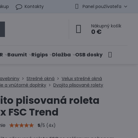
ákup
Kontakty
Panel používateľa
Nákupný košík
0 €
R
Baumit
Rigips
Dlažba
OSB dosky
tavebniny
Strešné okná
Velux strešné okná
ie a vnútorné doplnky
Dvojito plisované rolety
ito plisovaná roleta
x FSC Trend
nie
5
/
5
(
4
x)