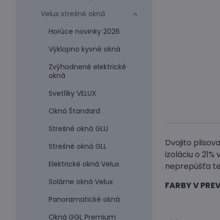
Velux strešné okná
Horúce novinky 2026
Výklopno kyvné okná
Zvýhodnené elektrické
okná
Svetlíky VELUX
Okná Štandard
Strešné okná GLU
Dvojito pliso
Strešné okná GLL
izoláciu o 21%
Elektrické okná Velux
neprepúšťa te
Solárne okná Velux
FARBY V PRE
Panoramatické okná
Okná GGL Premium