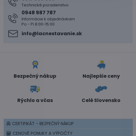
Technické poradenstvo
0948 987 787
Informácie k objednávkam
Po - Pi 8:00-15:00
info​@lacnestavanie​.sk
Bezpečný nákup
Najlepšie ceny
Rýchlo a včas
Celé Slovensko
CERTIFIKÁT - BEZPEČNÝ NÁKUP
CENOVÉ PONUKY A VÝPOČTY