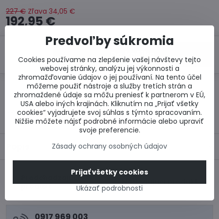
227 €
Zľava
34,05 €
192,95 €
Predvoľby súkromia
Do košíka
Cookies používame na zlepšenie vašej návštevy tejto
webovej stránky, analýzu jej výkonnosti a
zhromažďovanie údajov o jej používaní. Na tento účel
môžeme použiť nástroje a služby tretích strán a
Otázka k produktu
Doručenia
zhromaždené údaje sa môžu preniesť k partnerom v EÚ,
USA alebo iných krajinách. Kliknutím na „Prijať všetky
Výrobca:
cookies“ vyjadrujete svoj súhlas s týmto spracovaním.
Nižšie môžete nájsť podrobné informácie alebo upraviť
svoje preferencie.
Popis
Zásady ochrany osobných údajov
Prijať všetky cookies
Predchádzajúci
Nasledujúci produkt
produkt
Ukázať podrobnosti
0917 969 003