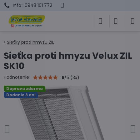
Info : 0948 161 772
Sieťky proti hmyzu ZIL
Sieťka proti hmyzu Velux ZIL
SK10
Hodnotenie
5
/
5
(
3
x)
Doprava zdarma
Dodanie 3 dni