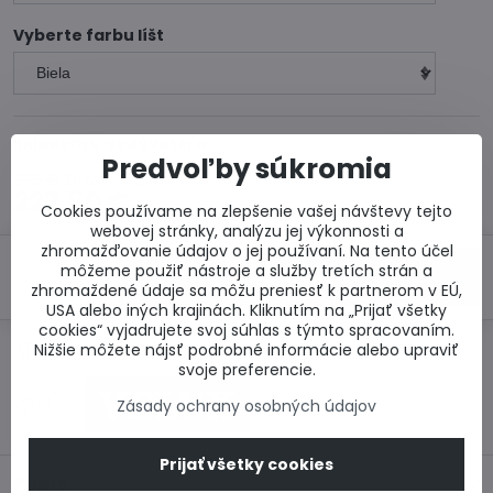
Vyberte farbu líšt
Skladom u dodávateľa
Predvoľby súkromia
268 €
Zľava
40,20 €
227,80 €
Cookies používame na zlepšenie vašej návštevy tejto
webovej stránky, analýzu jej výkonnosti a
zhromažďovanie údajov o jej používaní. Na tento účel
môžeme použiť nástroje a služby tretích strán a
Do košíka
zhromaždené údaje sa môžu preniesť k partnerom v EÚ,
USA alebo iných krajinách. Kliknutím na „Prijať všetky
cookies“ vyjadrujete svoj súhlas s týmto spracovaním.
Otázka k produktu
Doručenia
Nižšie môžete nájsť podrobné informácie alebo upraviť
svoje preferencie.
Výrobca:
Zásady ochrany osobných údajov
Prijať všetky cookies
Popis