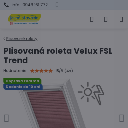
Info : 0948 161 772
Plisované rolety
Plisovaná roleta Velux FSL
Trend
Hodnotenie
5
/
5
(
4
x)
Doprava zdarma
Dodanie do 10 dní