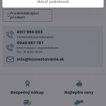
Ukázať podrobnosti
Predchádzajúci
produkt
0917 969 003
Technické poradenstvo
0948 987 787
Informácie k objednávkam
Po - Pi 8:00-15:00
info​@lacnestavanie​.sk
Bezpečný nákup
Najlepšie ceny