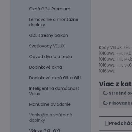
Okná GGU Premium
Lemovanie a montážne
doplnky
GDL strešný balkón
Svetlovody VELUX
Kódy VELUX: FHL
1016SWL, FHL FK0
Odvod dymu a tepla
1016SWL, FHL MK1
1016SWL, FHL SK0
Doplnkové okná
1016SWL
Doplnkové okná GIL a GIU
Viac z ka
Inteligentná domácnosť
Strešné o
Velux
Plisované 
Manuálne ovládanie
Vonkajšie a vnútorné
doplnky
Predchád
Výlezy GXL, GXU