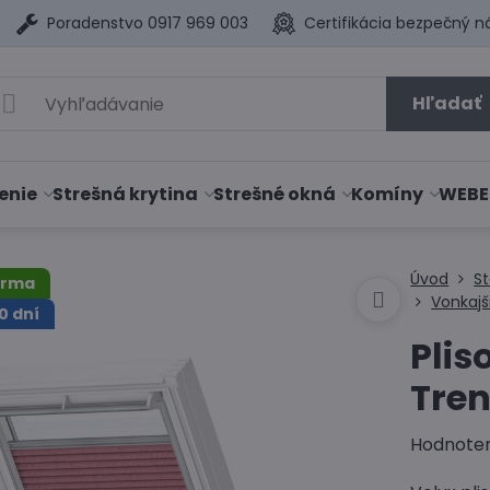
Poradenstvo 0917 969 003
Certifikácia bezpečný n
Hľadať
enie
Strešná krytina
Strešné okná
Komíny
WEBE
Úvod
S
arma
Vonkajš
0 dní
Plis
Tre
Hodnote