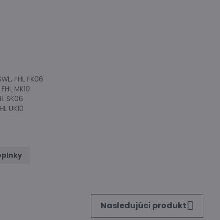
SWL, FHL FK06
 FHL MK10
HL SK06
FHL UK10
oplnky
Nasledujúci produkt