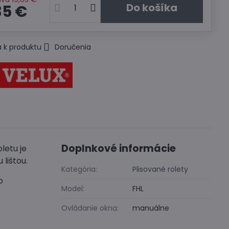
Do košíka
35 €
 k produktu
Doručenia
Doplnkové informácie
letu je
lištou.
Kategória:
Plisované rolety
o
Model:
FHL
Ovládanie okna:
manuálne