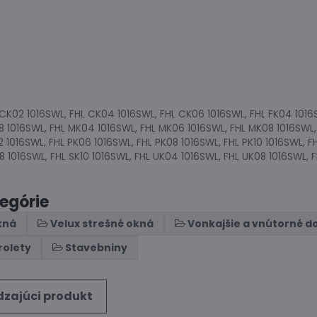
 CK02 1016SWL, FHL CK04 1016SWL, FHL CK06 1016SWL, FHL FK04 1016
8 1016SWL, FHL MK04 1016SWL, FHL MK06 1016SWL, FHL MK08 1016SWL,
2 1016SWL, FHL PK06 1016SWL, FHL PK08 1016SWL, FHL PK10 1016SWL, F
8 1016SWL, FHL SK10 1016SWL, FHL UK04 1016SWL, FHL UK08 1016SWL, 
tegórie
kná
Velux strešné okná
Vonkajšie a vnútorné d
rolety
Stavebniny
zajúci produkt