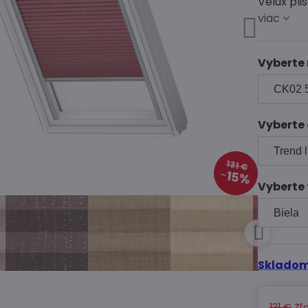
Velux pl
viac
Vyberte
Vyberte
131 €
15%
Vyberte 
Skladom
131 €
Zľ