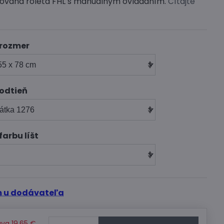
isovaná roleta FHL s manuálnym ovládaním.
Čítajte
 rozmer
 odtieň
farbu líšt
 u dodávateľa
ava
19,65 €