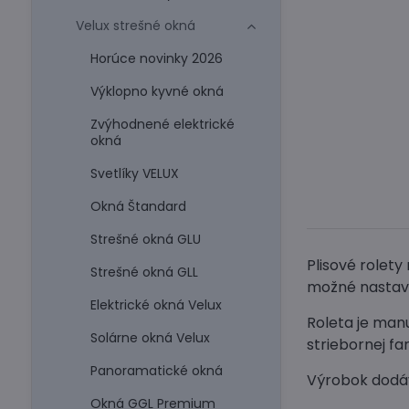
Velux strešné okná
Horúce novinky 2026
Výklopno kyvné okná
Zvýhodnené elektrické
okná
Svetlíky VELUX
Okná Štandard
Strešné okná GLU
Plisové rolety
Strešné okná GLL
možné nastavi
Elektrické okná Velux
Roleta je manu
Solárne okná Velux
striebornej f
Panoramatické okná
Výrobok dodá
Okná GGL Premium