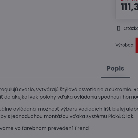
111,
Otázka
Výrobca:
Popis
 regulujú svetlo, vytvárajú štýlové osvetlenie a súkromie. Ro
ť do akejkoľvek polohy vďaka ovládaniu spodnou i hornou 
álne ovládaná, možnosť výberu vodiacích líšt bielej aleb
arby s jednoduchou montážou vďaka systému Pick&Click.
vame vo farebnom prevedení Trend.