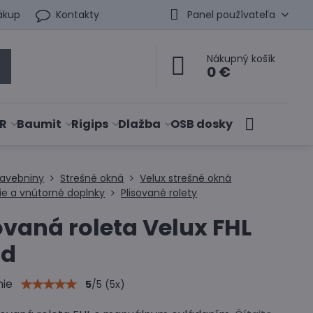
ákup
Kontakty
Panel používateľa
Nákupný košík
0 €
R
Baumit
Rigips
Dlažba
OSB dosky
tavebniny
Strešné okná
Velux strešné okná
ie a vnútorné doplnky
Plisované rolety
ovaná roleta Velux FHL
nd
nie
5
/
5
(
5
x)