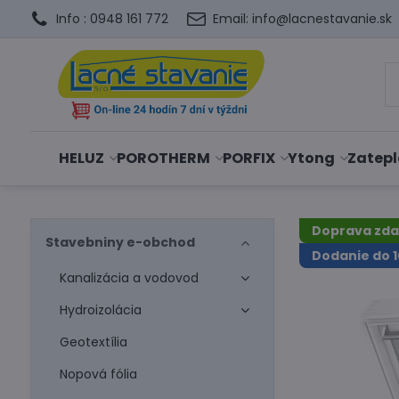
Info : 0948 161 772
Email: info@lacnestavanie.sk
HELUZ
POROTHERM
PORFIX
Ytong
Zatepl
Doprava zd
Stavebniny e-obchod
Dodanie do 1
Kanalizácia a vodovod
Hydroizolácia
Geotextília
Nopová fólia