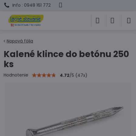
Info : 0948 161 772
Nopová fólia
Kalené klince do betónu 250
ks
Hodnotenie
4.72
/
5
(
47
x)