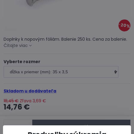
20%
Doplnky k nopovým fóliám. Balenie 250 ks. Cena za balenie.
Čítajte viac
Vyberte rozmer
Skladom u dodávateľa
18,45 €
Zľava
3,69 €
14,76 €
Do košíka