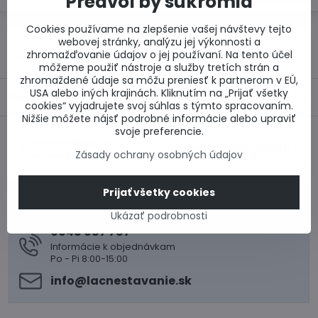
Predvoľby súkromia
Cookies používame na zlepšenie vašej návštevy tejto
Otázka k produktu
Doručenia
webovej stránky, analýzu jej výkonnosti a
zhromažďovanie údajov o jej používaní. Na tento účel
Výrobca:
GUNNEX SK, s.r.o.
môžeme použiť nástroje a služby tretích strán a
zhromaždené údaje sa môžu preniesť k partnerom v EÚ,
USA alebo iných krajinách. Kliknutím na „Prijať všetky
Popis
cookies“ vyjadrujete svoj súhlas s týmto spracovaním.
Nižšie môžete nájsť podrobné informácie alebo upraviť
svoje preferencie.
Predchádzajúci
Nasledujúci produkt
Zásady ochrany osobných údajov
produkt
Prijať všetky cookies
0917 969 003
Technické poradenstvo
Ukázať podrobnosti
0948 987 787
Informácie k objednávkam
Po - Pi 8:00-15:00
info​@lacnestavanie​.sk