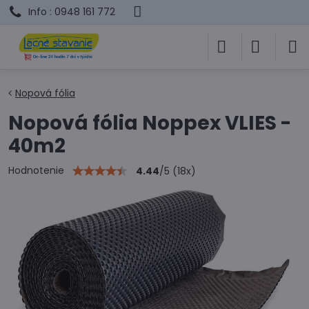
Info : 0948 161 772
Nopová fólia
Nopová fólia Noppex VLIES -
40m2
Hodnotenie
4.44
/
5
(
18
x)