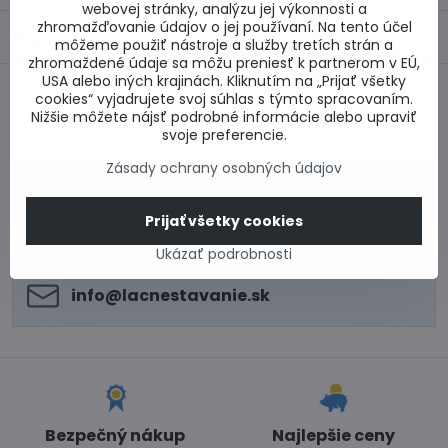
webovej stránky, analýzu jej výkonnosti a
zhromažďovanie údajov o jej používaní. Na tento účel
Popis
môžeme použiť nástroje a služby tretích strán a
zhromaždené údaje sa môžu preniesť k partnerom v EÚ,
USA alebo iných krajinách. Kliknutím na „Prijať všetky
cookies“ vyjadrujete svoj súhlas s týmto spracovaním.
Predchádzajúci
Nasledujúci produkt
Nižšie môžete nájsť podrobné informácie alebo upraviť
produkt
svoje preferencie.
Zásady ochrany osobných údajov
0917 969 003
Technické poradenstvo
Prijať všetky cookies
0948 987 787
Informácie k objednávkam
Ukázať podrobnosti
Po - Pi 8:00-15:00
info​@lacnestavanie​.sk
Bezpečný nákup
Najlepšie ceny