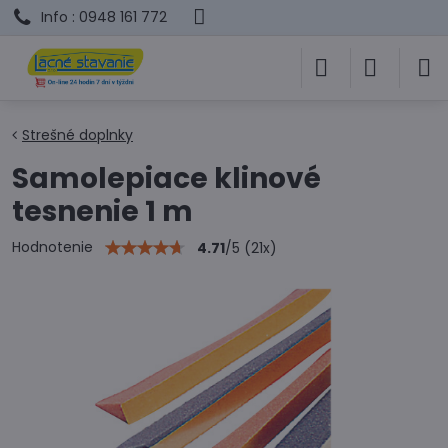
Info : 0948 161 772
Strešné doplnky
Samolepiace klinové
tesnenie 1 m
Hodnotenie
4.71
/
5
(
21
x)