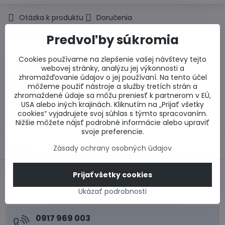
Otázka k produktu
Doručenia
Výrobca:
GUNNEX SK, s.r.o.
Predvoľby súkromia
Cookies používame na zlepšenie vašej návštevy tejto
Darček k objednávke
webovej stránky, analýzu jej výkonnosti a
zhromažďovanie údajov o jej používaní. Na tento účel
Zľava 100 EUR na zateplenie fasády
môžeme použiť nástroje a služby tretích strán a
zhromaždené údaje sa môžu preniesť k partnerom v EÚ,
USA alebo iných krajinách. Kliknutím na „Prijať všetky
25 % zľava na okná Salamander BluEvolution
cookies“ vyjadrujete svoj súhlas s týmto spracovaním.
82
Nižšie môžete nájsť podrobné informácie alebo upraviť
svoje preferencie.
Popis
Zásady ochrany osobných údajov
Prijať všetky cookies
Predchádzajúci
Nasledujúci produkt
produkt
Ukázať podrobnosti
0917 969 003