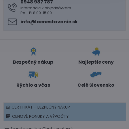
0948 987 787
Informácie k objednávkam
Po - Pi 8:00-15:00
info​@lacnestavanie​.sk
Bezpečný nákup
Najlepšie ceny
Rýchlo a včas
Celé Slovensko
CERTIFIKÁT - BEZPEČNÝ NÁKUP
CENOVÉ PONUKY A VÝPOČTY
!-- Smartsupp Live Chat script -->