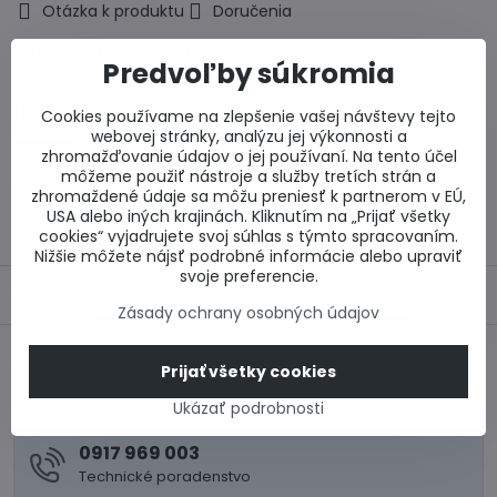
Otázka k produktu
Doručenia
Výrobca:
GUNNEX SK, s.r.o.
Predvoľby súkromia
Darček k objednávke
Cookies používame na zlepšenie vašej návštevy tejto
webovej stránky, analýzu jej výkonnosti a
zhromažďovanie údajov o jej používaní. Na tento účel
Zľava 100 EUR na zateplenie fasády
môžeme použiť nástroje a služby tretích strán a
zhromaždené údaje sa môžu preniesť k partnerom v EÚ,
25 % zľava na okná Salamander BluEvolution
USA alebo iných krajinách. Kliknutím na „Prijať všetky
82
cookies“ vyjadrujete svoj súhlas s týmto spracovaním.
Nižšie môžete nájsť podrobné informácie alebo upraviť
svoje preferencie.
Popis
Zásady ochrany osobných údajov
Predchádzajúci
Prijať všetky cookies
Nasledujúci produkt
produkt
Ukázať podrobnosti
0917 969 003
Technické poradenstvo