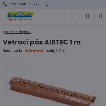
Info : 0948 161 772
Strešné doplnky
Vetrací pás AIRTEC 1 m
Hodnotenie
4.89
/
5
(
9
x)