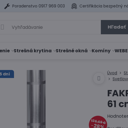
Poradenstvo 0917 969 003
Certifikácia bezpečný n
Hľadať
enie
Strešná krytina
Strešné okná
Komíny
WEBE
Úvod
S
5 dní
Svetlo
FAKR
61 
Hodnote
126,69 €
28%