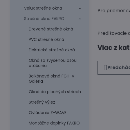
Velux strešné okná
Pre priemer s
Strešné okná FAKRO
Drevené strešné okná
Predlžovacie 
PVC strešné okná
Viac z ka
Elektrické strešné okná
Okná so zvýšenou osou
otáčania
Predchád
Balkónové okná FGH-V
Galéria
Okná do plochých striech
Strešný výlez
Ovládanie Z-WAVE
Montážne doplnky FAKRO