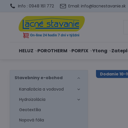
Info : 0948 161 772
Email: info@lacnestavanie.sk
HELUZ
POROTHERM
PORFIX
Ytong
Zatepl
Dodanie 10-1
Stavebniny e-obchod
Kanalizácia a vodovod
Hydroizolácia
Geotextília
Nopová fólia