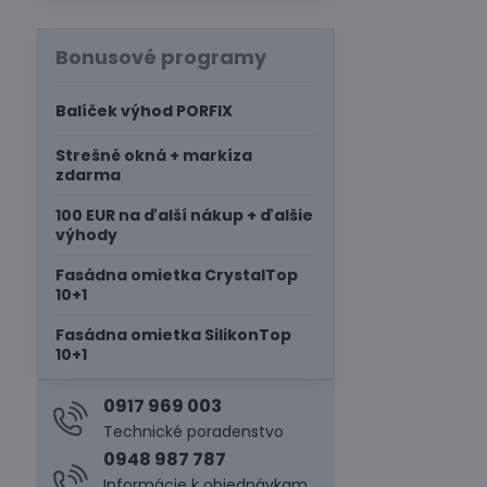
Bonusové programy
Balíček výhod PORFIX
Strešné okná + markíza
zdarma
100 EUR na ďalší nákup + ďalšie
výhody
Fasádna omietka CrystalTop
10+1
Fasádna omietka SilikonTop
10+1
0917 969 003
Technické poradenstvo
0948 987 787
Informácie k objednávkam