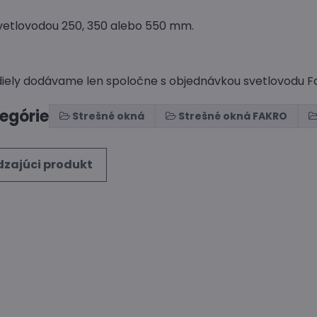
vetlovodou 250, 350 alebo 550 mm.
diely dodávame len spoločne s objednávkou svetlovodu F
tegórie
Strešné okná
Strešné okná FAKRO
zajúci produkt