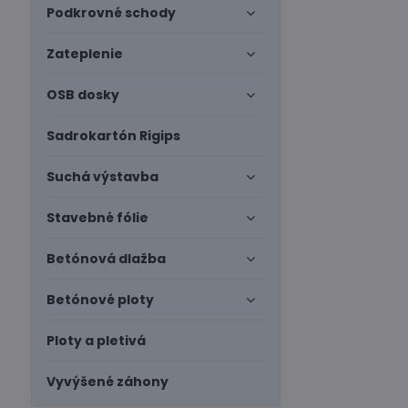
Podkrovné schody
Zateplenie
OSB dosky
Sadrokartón Rigips
Suchá výstavba
Stavebné fólie
Betónová dlažba
Betónové ploty
Ploty a pletivá
Vyvýšené záhony