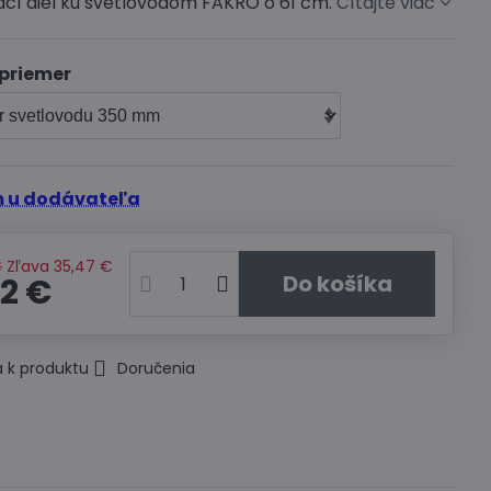
ací diel ku svetlovodom FAKRO o 61 cm.
Čítajte viac
 priemer
 u dodávateľa
€
Zľava
35,47 €
Do košíka
22 €
 k produktu
Doručenia