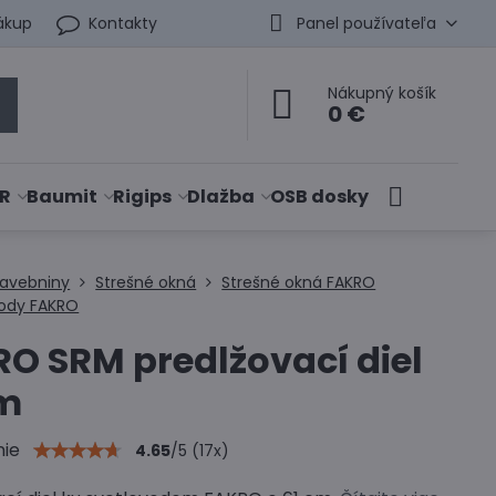
ákup
Kontakty
Panel používateľa
Nákupný košík
0 €
R
Baumit
Rigips
Dlažba
OSB dosky
tavebniny
Strešné okná
Strešné okná FAKRO
vody FAKRO
O SRM predlžovací diel
cm
nie
4.65
/
5
(
17
x)