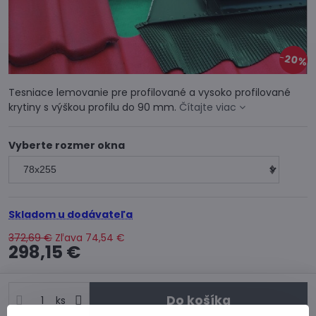
20%
Tesniace lemovanie pre profilované a vysoko profilované
krytiny s výškou profilu do 90 mm.
Čítajte viac
Vyberte rozmer okna
Skladom u dodávateľa
372,69 €
Zľava
74,54 €
298,15 €
Do košíka
ks