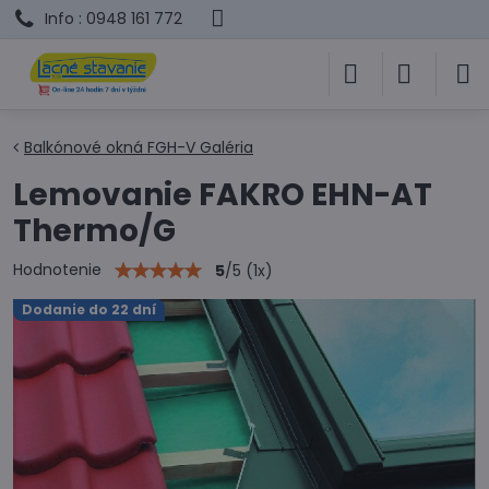
Info : 0948 161 772
Balkónové okná FGH-V Galéria
Lemovanie FAKRO EHN-AT
Thermo/G
Hodnotenie
5
/
5
(
1
x)
Dodanie do 22 dní