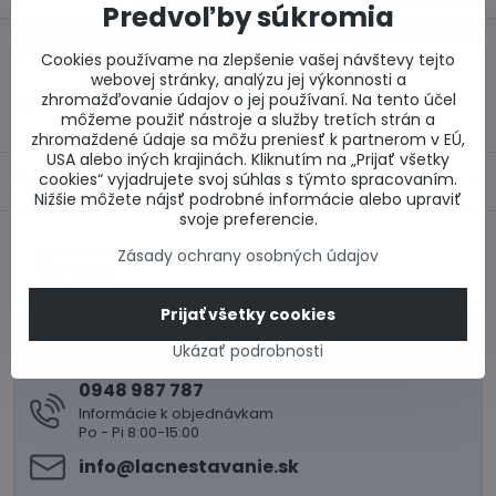
Predvoľby súkromia
Otázka k produktu
Doručenia
Cookies používame na zlepšenie vašej návštevy tejto
webovej stránky, analýzu jej výkonnosti a
zhromažďovanie údajov o jej používaní. Na tento účel
Výrobca:
môžeme použiť nástroje a služby tretích strán a
zhromaždené údaje sa môžu preniesť k partnerom v EÚ,
USA alebo iných krajinách. Kliknutím na „Prijať všetky
cookies“ vyjadrujete svoj súhlas s týmto spracovaním.
Popis
Nižšie môžete nájsť podrobné informácie alebo upraviť
svoje preferencie.
Predchádzajúci
Zásady ochrany osobných údajov
produkt
Prijať všetky cookies
0917 969 003
Ukázať podrobnosti
Technické poradenstvo
0948 987 787
Informácie k objednávkam
Po - Pi 8:00-15:00
info​@lacnestavanie​.sk