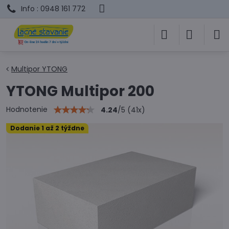
Info : 0948 161 772
Multipor YTONG
YTONG Multipor 200
Hodnotenie
4.24
/
5
(
41
x)
Dodanie 1 až 2 týždne