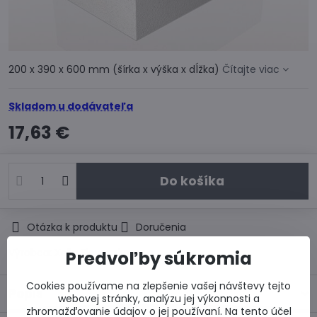
200 x 390 x 600 mm (šírka x výška x dĺžka)
Čítajte viac
Skladom u dodávateľa
17,63 €
Do košíka
Otázka k produktu
Doručenia
Výrobca:
Xella Slovensko, s.r.o.
Predvoľby súkromia
Cookies používame na zlepšenie vašej návštevy tejto
Popis
webovej stránky, analýzu jej výkonnosti a
zhromažďovanie údajov o jej používaní. Na tento účel