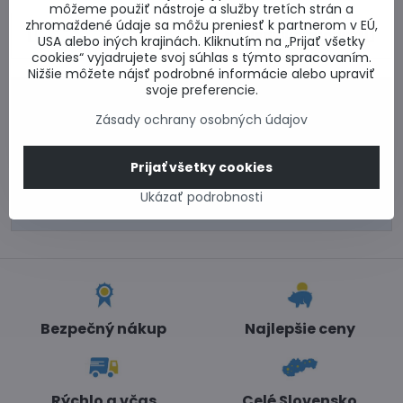
môžeme použiť nástroje a služby tretích strán a
zhromaždené údaje sa môžu preniesť k partnerom v EÚ,
Predchádzajúci
Nasledujúci produkt
USA alebo iných krajinách. Kliknutím na „Prijať všetky
produkt
cookies“ vyjadrujete svoj súhlas s týmto spracovaním.
Nižšie môžete nájsť podrobné informácie alebo upraviť
svoje preferencie.
0917 969 003
Technické poradenstvo
Zásady ochrany osobných údajov
0948 987 787
Informácie k objednávkam
Prijať všetky cookies
Po - Pi 8:00-15:00
Ukázať podrobnosti
info​@lacnestavanie​.sk
Bezpečný nákup
Najlepšie ceny
Rýchlo a včas
Celé Slovensko