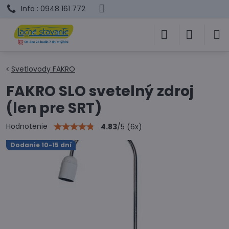
Info : 0948 161 772
Svetlovody FAKRO
FAKRO SLO svetelný zdroj
(len pre SRT)
Hodnotenie
4.83
/
5
(
6
x)
Dodanie 10-15 dní