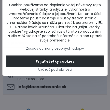
Cookies používame na zlepšenie vašej návštevy tejto
Otázka k produktu
Doručenia
webovej stránky, analýzu jej výkonnosti a
zhromažďovanie údajov o jej používaní. Na tento účel
môžeme použiť nástroje a služby tretích strán a
zhromaždené údaje sa môžu preniesť k partnerom v EÚ,
Popis
USA alebo iných krajinách. Kliknutím na „Prijať všetky
cookies“ vyjadrujete svoj súhlas s týmto spracovaním.
Nižšie môžete nájsť podrobné informácie alebo upraviť
Predchádzajúci
svoje preferencie.
produkt
Zásady ochrany osobných údajov
0917 969 003
Prijať všetky cookies
Technické poradenstvo
0948 987 787
Ukázať podrobnosti
Informácie k objednávkam
Po - Pi 8:00-15:00
info​@lacnestavanie​.sk