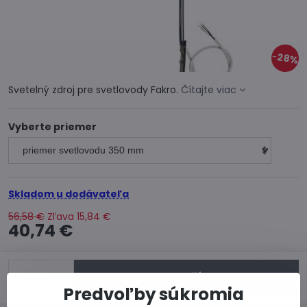
28%
Svetelný zdroj pre svetlovody Fakro.
Čítajte viac
Vyberte priemer
Skladom u dodávateľa
56,58 €
Zľava
15,84 €
40,74 €
Do košíka
Predvoľby súkromia