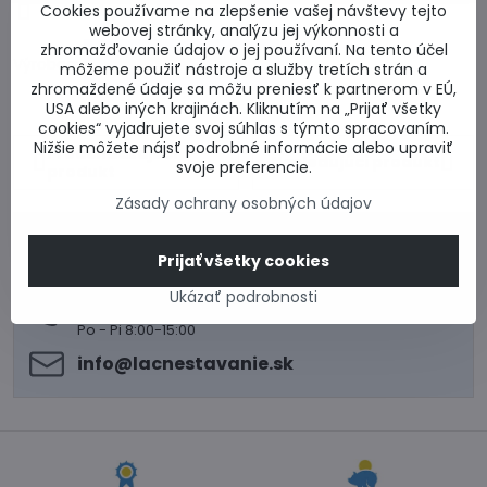
Cookies používame na zlepšenie vašej návštevy tejto
Otázka k produktu
Doručenia
webovej stránky, analýzu jej výkonnosti a
zhromažďovanie údajov o jej používaní. Na tento účel
Výrobca:
môžeme použiť nástroje a služby tretích strán a
zhromaždené údaje sa môžu preniesť k partnerom v EÚ,
USA alebo iných krajinách. Kliknutím na „Prijať všetky
cookies“ vyjadrujete svoj súhlas s týmto spracovaním.
Nižšie môžete nájsť podrobné informácie alebo upraviť
Predchádzajúci
Nasledujúci produkt
svoje preferencie.
produkt
Zásady ochrany osobných údajov
0917 969 003
Prijať všetky cookies
Technické poradenstvo
0948 987 787
Ukázať podrobnosti
Informácie k objednávkam
Po - Pi 8:00-15:00
info​@lacnestavanie​.sk