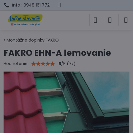
Info : 0948 161 772
Montážne doplnky FAKRO
FAKRO EHN-A lemovanie
Hodnotenie
5
/
5
(
7
x)