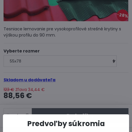
28%
Tesniace lemovanie pre vysokoprofilové strešné krytiny s
výškou profilu do 90 mm.
Vyberte rozmer
Skladom u dodávateľa
123 €
Zľava
34,44 €
88,56 €
Do košíka
Predvoľby súkromia