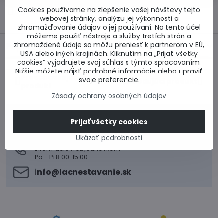
Cookies používame na zlepšenie vašej návštevy tejto
Otázka k produktu
Doručenia
webovej stránky, analýzu jej výkonnosti a
zhromažďovanie údajov o jej používaní. Na tento účel
môžeme použiť nástroje a služby tretích strán a
zhromaždené údaje sa môžu preniesť k partnerom v EÚ,
Popis
USA alebo iných krajinách. Kliknutím na „Prijať všetky
cookies“ vyjadrujete svoj súhlas s týmto spracovaním.
Nižšie môžete nájsť podrobné informácie alebo upraviť
Predchádzajúci
svoje preferencie.
Nasledujúci produkt
produkt
Zásady ochrany osobných údajov
0917 969 003
Prijať všetky cookies
Technické poradenstvo
0948 987 787
Ukázať podrobnosti
Informácie k objednávkam
Po - Pi 8:00-15:00
info​@lacnestavanie​.sk