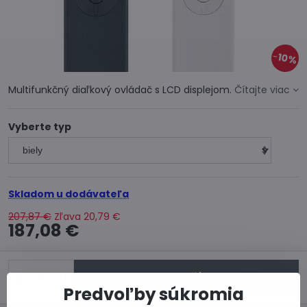
10%
Multifunkčný diaľkový ovládač s LCD displejom.
Čítajte viac
Vyberte typ
Skladom u dodávateľa
207,87 €
Zľava
20,79 €
187,08 €
Do košíka
Predvoľby súkromia