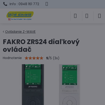
Info : 0948 161 772
Ovládanie Z-WAVE
FAKRO ZRS24 diaľkový
ovládač
Hodnotenie
5
/
5
(
3
x)