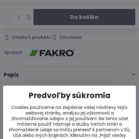
Do košíka
Otázka k produktu
Doručenia
Výrobca:
Popis
Predvoľby súkromia
Predchádzajúci
Nasledujúci produkt
produkt
Cookies používame na zlepšenie vašej návštevy tejto
webovej stránky, analýzu jej výkonnosti a
Alternatívne produkty
zhromažďovanie údajov o jej používaní. Na tento účel
môžeme použiť nástroje a služby tretích strán a
zhromaždené údaje sa môžu preniesť k partnerom v EÚ,
USA alebo iných krajinách. Kliknutím na „Prijať všetky