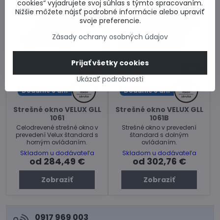
cookies“ vyjadrujete svoj súhlas s týmto spracovaním.
Nižšie môžete nájsť podrobné informácie alebo upraviť
svoje preferencie.
Zásady ochrany osobných údajov
Prijať všetky cookies
13%
13%
Ukázať podrobnosti
Dodanie 3 dni
Dodanie 3 dni
Strešné okno VELUX GLL
Strešné okno VELUX GLL
1061
1061B
Celodrevené strešné okno v
Strešné okno v prevedení
prevedení Velux štandard s
štandard s dolným
horným ovládaním.
ovládaním.
Skladom u dodávateľa
Skladom u dodávateľa
od 284,49 €
od 302,76 €
Zobraziť
Zobraziť
0917 969 003