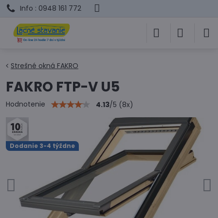
Info : 0948 161 772
Strešné okná FAKRO
FAKRO FTP-V U5
Hodnotenie
4.13
/
5
(
8
x)
Dodanie 3-4 týždne