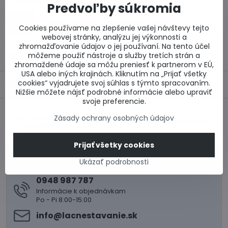
Darček k objednávke
Predvoľby súkromia
Zľava 100 EUR na zateplenie fasády
Cookies používame na zlepšenie vašej návštevy tejto
webovej stránky, analýzu jej výkonnosti a
25 % zľava na okná Salamander BluEvolution
zhromažďovanie údajov o jej používaní. Na tento účel
82
môžeme použiť nástroje a služby tretích strán a
zhromaždené údaje sa môžu preniesť k partnerom v EÚ,
USA alebo iných krajinách. Kliknutím na „Prijať všetky
cookies“ vyjadrujete svoj súhlas s týmto spracovaním.
Popis
Nižšie môžete nájsť podrobné informácie alebo upraviť
svoje preferencie.
Predchádzajúci
Zásady ochrany osobných údajov
Nasledujúci produkt
produkt
Prijať všetky cookies
0917 969 003
Ukázať podrobnosti
Technické poradenstvo
0948 987 787
Informácie k objednávkam
Po - Pi 8:00-15:00
info​@lacnestavanie​.sk