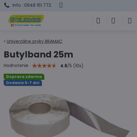
Info : 0948 161 772
Univerzálne prvky BRAMAC
Butylband 25m
Hodnotenie
4.6
/
5
(
10
x)
Doprava zdarma
Dodanie 5-7 dní