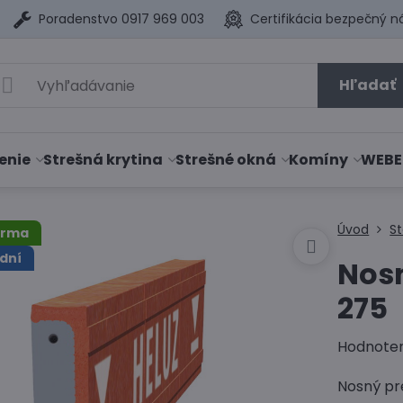
Poradenstvo 0917 969 003
Certifikácia bezpečný n
Hľadať
enie
Strešná krytina
Strešné okná
Komíny
WEBE
Úvod
S
arma
dní
Nosn
275
Hodnote
Nosný pr