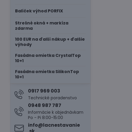
Balíček výhod PORFIX
Strešné okná + markíza
zdarma
100 EUR na ďalší nákup + ďalšie
výhody
Fasádna omietka CrystalTop
10+1
Fasádna omietka SilikonTop
10+1
0917 969 003
Technické poradenstvo
0948 987 787
Informácie k objednávkam
Po - Pi 8:00-15:00
info​@lacnestavanie​
.sk