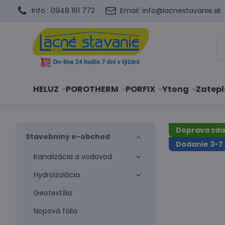
Info : 0948 161 772
Email: info@lacnestavanie.sk
HELUZ
POROTHERM
PORFIX
Ytong
Zatepl
Doprava zd
Stavebniny e-obchod
Dodanie 3-7 
Kanalizácia a vodovod
Hydroizolácia
Geotextília
Nopová fólia