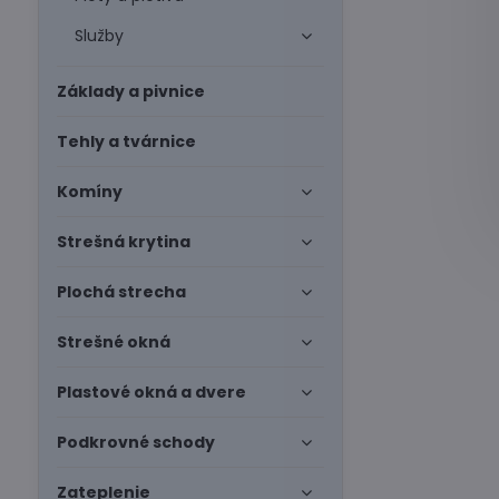
Služby
Základy a pivnice
Tehly a tvárnice
Komíny
Strešná krytina
Plochá strecha
Strešné okná
Plastové okná a dvere
Podkrovné schody
Zateplenie