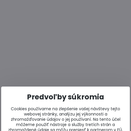
Predvoľby súkromia
Cookies používame na zlepšenie vašej návštevy tejto
webovej stránky, analýzu jej výkonnosti a
zhromažďovanie údajov o jej používaní. Na tento účel
môžeme použiť nástroje a služby tretích strán a
zhromaždené údaje sa môžu preniesť k partnerom v EÚ,