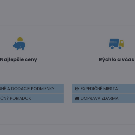
Najlepšie ceny
Rýchlo a včas
NÉ A DODACIE PODMIENKY
EXPEDIČNÉ MIESTA
AČNÝ PORIADOK
DOPRAVA ZDARMA