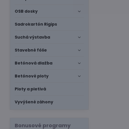
OSB dosky
Sadrokartón Rigips
Suchá výstavba
Stavebné fólie
Betónová dlažba
Betónové ploty
Ploty a pletivá
Vyvýšené záhony
Bonusové programy