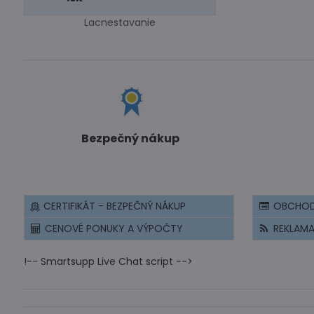
Lacnestavanie
Bezpečný nákup
CERTIFIKÁT - BEZPEČNÝ NÁKUP
OBCHOD
CENOVÉ PONUKY A VÝPOČTY
REKLAM
!-- Smartsupp Live Chat script -->