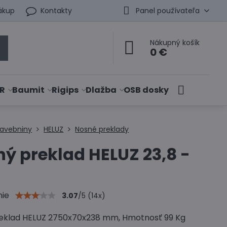
ákup
Kontakty
Panel používateľa
Nákupný košík
0 €
R
Baumit
Rigips
Dlažba
OSB dosky
tavebniny
HELUZ
Nosné preklady
ý preklad HELUZ 23,8 -
nie
3.07
/
5
(
14
x)
eklad HELUZ 2750x70x238 mm, Hmotnosť 99 Kg