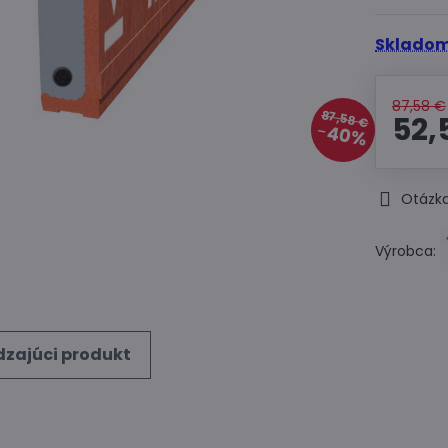
Skladom
87,58 €
87,58 €
52,
40%
Otázka
Výrobca:
zajúci produkt