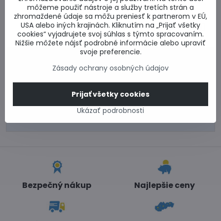
môžeme použiť nástroje a služby tretích strán a
zhromaždené údaje sa môžu preniesť k partnerom v EÚ,
USA alebo iných krajinách. Kliknutím na „Prijať všetky
Nasledujúci produkt
cookies“ vyjadrujete svoj súhlas s týmto spracovaním.
Nižšie môžete nájsť podrobné informácie alebo upraviť
svoje preferencie.
0917 969 003
Zásady ochrany osobných údajov
Technické poradenstvo
0948 987 787
Informácie k objednávkam
Prijať všetky cookies
Po - Pi 8:00-15:00
Ukázať podrobnosti
info​@lacnestavanie​.sk
Bezpečný nákup
Najlepšie ceny