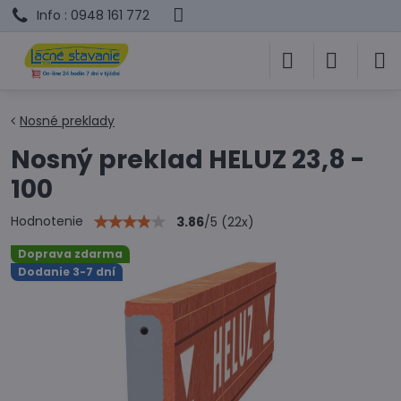
Info : 0948 161 772
Nosné preklady
Nosný preklad HELUZ 23,8 -
100
Hodnotenie
3.86
/
5
(
22
x)
Doprava zdarma
Dodanie 3-7 dní