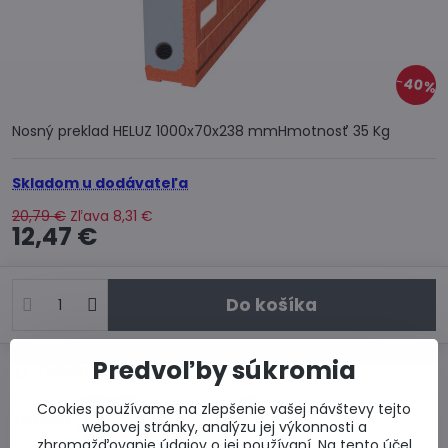
40%
Nosný preklad HELUZ 1000x70x238 mmHmotnosť 35 Kg
Skladom u dodávateľa
20,79 €
Zľava
8,31 €
12,47 €
Do košíka
Predvoľby súkromia
Otázka k produktu
Doručenia
Cookies používame na zlepšenie vašej návštevy tejto
Výrobca:
webovej stránky, analýzu jej výkonnosti a
zhromažďovanie údajov o jej používaní. Na tento účel