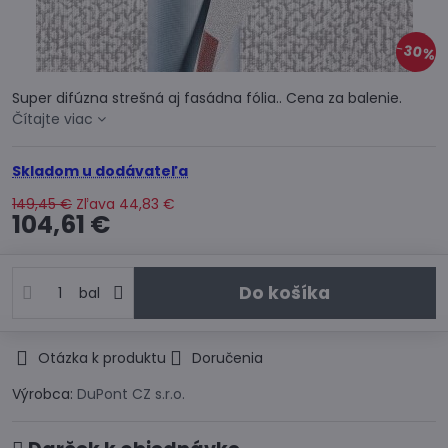
30%
Super difúzna strešná aj fasádna fólia.. Cena za balenie.
Čítajte viac
Skladom u dodávateľa
149,45 €
Zľava
44,83 €
104,61 €
Do košíka
bal
Otázka k produktu
Doručenia
Výrobca:
DuPont CZ s.r.o.