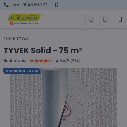
Info : 0948 161 772
Fólie TYVEK
TYVEK Solid - 75 m²
Hodnotenie
4.22
/
5
(
55
x)
Dodanie 3 - 5 dní