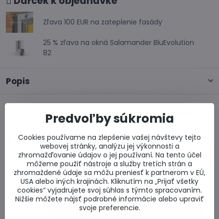
Darček k objednávke
Zľava 100 EUR na zateplenie fasády
25 % zľava na okná Salamander BluEvolution
82
Popis
Nasledujúci produkt
Predvoľby súkromia
Cookies používame na zlepšenie vašej návštevy tejto
Alternatívne produkty
webovej stránky, analýzu jej výkonnosti a
zhromažďovanie údajov o jej používaní. Na tento účel
môžeme použiť nástroje a služby tretích strán a
zhromaždené údaje sa môžu preniesť k partnerom v EÚ,
USA alebo iných krajinách. Kliknutím na „Prijať všetky
cookies“ vyjadrujete svoj súhlas s týmto spracovaním.
Nižšie môžete nájsť podrobné informácie alebo upraviť
svoje preferencie.