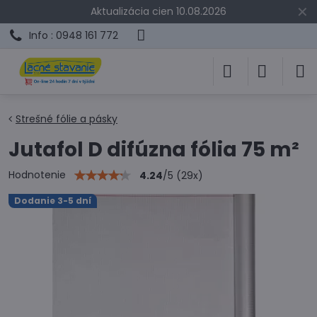
✕
Aktualizácia cien 10.08.2026
Info : 0948 161 772
Strešné fólie a pásky
Jutafol D difúzna fólia 75 m²
Hodnotenie
4.24
/
5
(
29
x)
Dodanie 3-5 dní