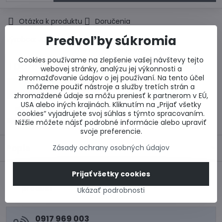
Otázka k produktu
Doručenia
Predvoľby súkromia
Výrobca:
JUTA Slovakia s.r.o
Cookies používame na zlepšenie vašej návštevy tejto
Darček k objednávke
webovej stránky, analýzu jej výkonnosti a
zhromažďovanie údajov o jej používaní. Na tento účel
môžeme použiť nástroje a služby tretích strán a
Zľava 100 EUR na zateplenie fasády
zhromaždené údaje sa môžu preniesť k partnerom v EÚ,
USA alebo iných krajinách. Kliknutím na „Prijať všetky
25 % zľava na okná Salamander BluEvolution
cookies“ vyjadrujete svoj súhlas s týmto spracovaním.
82
Nižšie môžete nájsť podrobné informácie alebo upraviť
svoje preferencie.
Popis
Zásady ochrany osobných údajov
Prijať všetky cookies
Predchádzajúci
Nasledujúci produkt
produkt
Ukázať podrobnosti
0917 969 003