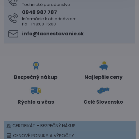
Technické poradenstvo
0948 987 787
Informácie k objednávkam
Po - Pi 8:00-15:00
info​@lacnestavanie​.sk
Bezpečný nákup
Najlepšie ceny
Rýchlo a včas
Celé Slovensko
CERTIFIKÁT - BEZPEČNÝ NÁKUP
CENOVÉ PONUKY A VÝPOČTY