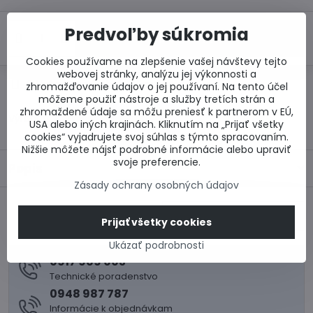
Predvoľby súkromia
Do košíka
Cookies používame na zlepšenie vašej návštevy tejto
webovej stránky, analýzu jej výkonnosti a
Otázka k produktu
Doručenia
zhromažďovanie údajov o jej používaní. Na tento účel
môžeme použiť nástroje a služby tretích strán a
zhromaždené údaje sa môžu preniesť k partnerom v EÚ,
Výrobca:
USA alebo iných krajinách. Kliknutím na „Prijať všetky
cookies“ vyjadrujete svoj súhlas s týmto spracovaním.
Nižšie môžete nájsť podrobné informácie alebo upraviť
svoje preferencie.
Popis
Zásady ochrany osobných údajov
Nasledujúci produkt
Prijať všetky cookies
Ukázať podrobnosti
0917 969 003
Technické poradenstvo
0948 987 787
Informácie k objednávkam