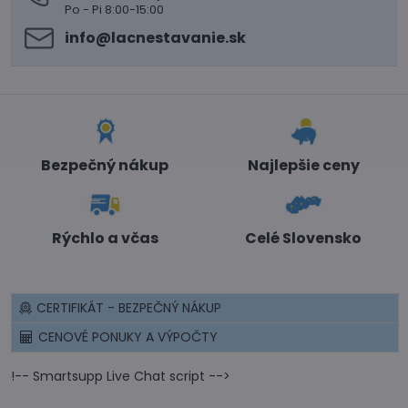
Po - Pi 8:00-15:00
info​@lacnestavanie​.sk
Bezpečný nákup
Najlepšie ceny
Rýchlo a včas
Celé Slovensko
CERTIFIKÁT - BEZPEČNÝ NÁKUP
CENOVÉ PONUKY A VÝPOČTY
!-- Smartsupp Live Chat script -->