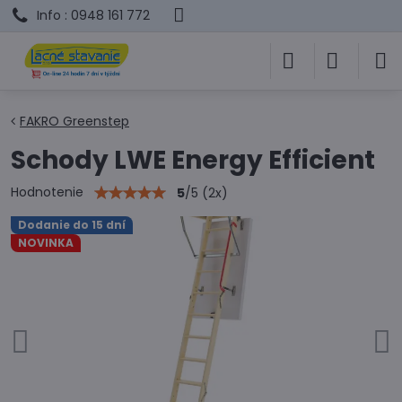
Info : 0948 161 772
FAKRO Greenstep
Schody LWE Energy Efficient
Hodnotenie
5
/
5
(
2
x)
Dodanie do 15 dní
NOVINKA