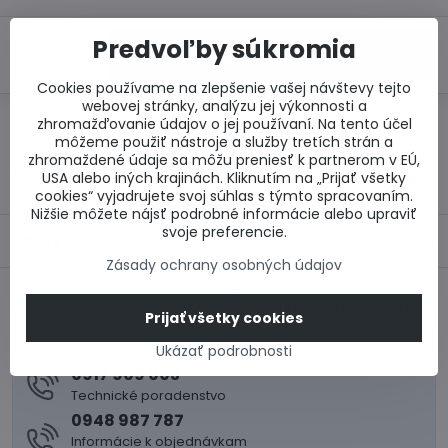
Predvoľby súkromia
Do košíka
Cookies používame na zlepšenie vašej návštevy tejto
webovej stránky, analýzu jej výkonnosti a
Otázka k produktu
Doručenia
zhromažďovanie údajov o jej používaní. Na tento účel
môžeme použiť nástroje a služby tretích strán a
zhromaždené údaje sa môžu preniesť k partnerom v EÚ,
Výrobca:
USA alebo iných krajinách. Kliknutím na „Prijať všetky
cookies“ vyjadrujete svoj súhlas s týmto spracovaním.
Nižšie môžete nájsť podrobné informácie alebo upraviť
svoje preferencie.
Popis
Zásady ochrany osobných údajov
Nasledujúci produkt
Prijať všetky cookies
Ukázať podrobnosti
0917 969 003
Technické poradenstvo
0948 987 787
Informácie k objednávkam