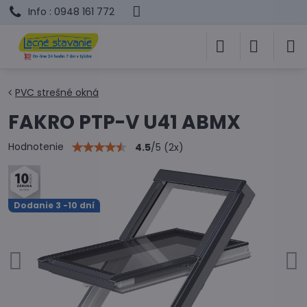
Info : 0948 161 772
PVC strešné okná
FAKRO PTP-V U41 ABMX
Hodnotenie
4.5
/
5
(
2
x)
Dodanie 3 -10 dní