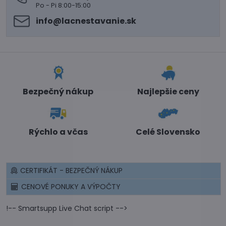
Po - Pi 8:00-15:00
info​@lacnestavanie​.sk
Bezpečný nákup
Najlepšie ceny
Rýchlo a včas
Celé Slovensko
CERTIFIKÁT - BEZPEČNÝ NÁKUP
CENOVÉ PONUKY A VÝPOČTY
!-- Smartsupp Live Chat script -->