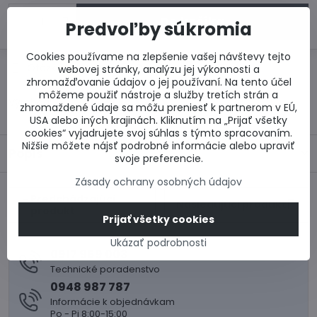
Do košíka
Predvoľby súkromia
Cookies používame na zlepšenie vašej návštevy tejto
Otázka k produktu
Doručenia
webovej stránky, analýzu jej výkonnosti a
zhromažďovanie údajov o jej používaní. Na tento účel
môžeme použiť nástroje a služby tretích strán a
Výrobca:
zhromaždené údaje sa môžu preniesť k partnerom v EÚ,
USA alebo iných krajinách. Kliknutím na „Prijať všetky
cookies“ vyjadrujete svoj súhlas s týmto spracovaním.
Nižšie môžete nájsť podrobné informácie alebo upraviť
Popis
svoje preferencie.
Zásady ochrany osobných údajov
Predchádzajúci
Nasledujúci produkt
produkt
Prijať všetky cookies
Ukázať podrobnosti
0917 969 003
Technické poradenstvo
0948 987 787
Informácie k objednávkam
Po - Pi 8:00-15:00