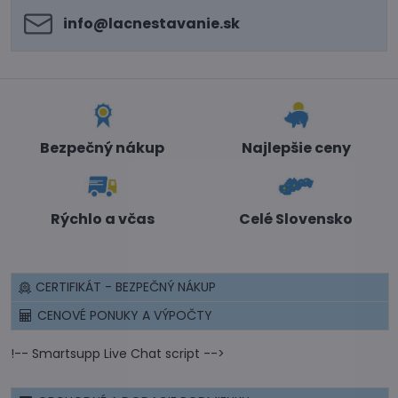
info​@lacnestavanie​.sk
Bezpečný nákup
Najlepšie ceny
Rýchlo a včas
Celé Slovensko
CERTIFIKÁT - BEZPEČNÝ NÁKUP
CENOVÉ PONUKY A VÝPOČTY
!-- Smartsupp Live Chat script -->