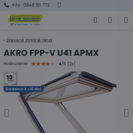
Info : 0948 161 772
Drevené strešné okná
AKRO FPP-V U41 APMX
Hodnotenie
4
/
5
(
2
x)
Dodanie 3 -10 dní