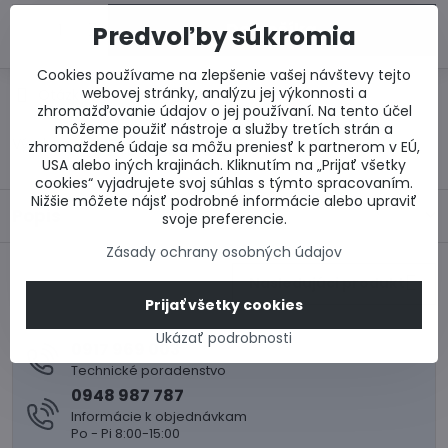
Do košíka
Predvoľby súkromia
Cookies používame na zlepšenie vašej návštevy tejto
webovej stránky, analýzu jej výkonnosti a
Otázka k produktu
Doručenia
zhromažďovanie údajov o jej používaní. Na tento účel
môžeme použiť nástroje a služby tretích strán a
Výrobca:
zhromaždené údaje sa môžu preniesť k partnerom v EÚ,
USA alebo iných krajinách. Kliknutím na „Prijať všetky
cookies“ vyjadrujete svoj súhlas s týmto spracovaním.
Nižšie môžete nájsť podrobné informácie alebo upraviť
Popis
svoje preferencie.
Zásady ochrany osobných údajov
Nasledujúci produkt
Prijať všetky cookies
Ukázať podrobnosti
0917 969 003
Technické poradenstvo
0948 987 787
Informácie k objednávkam
Po - Pi 8:00-15:00