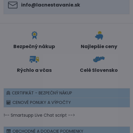
info​@lacnestavanie​.sk
Bezpečný nákup
Najlepšie ceny
Rýchlo a včas
Celé Slovensko
CERTIFIKÁT - BEZPEČNÝ NÁKUP
CENOVÉ PONUKY A VÝPOČTY
!-- Smartsupp Live Chat script -->
OBCHODNÉ A DODACIE PODMIENKY