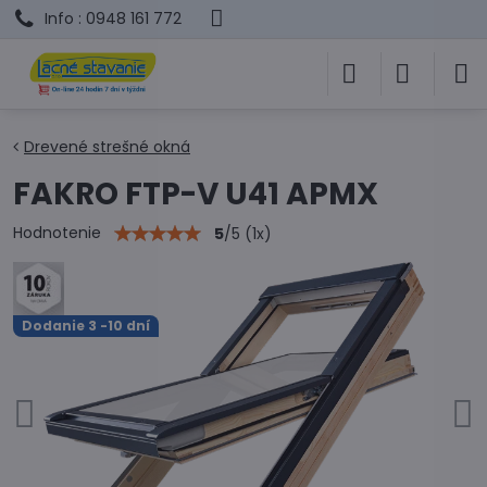
Info : 0948 161 772
Drevené strešné okná
FAKRO FTP-V U41 APMX
Hodnotenie
5
/
5
(
1
x)
Dodanie 3 -10 dní