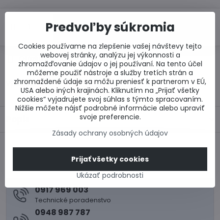
Predvoľby súkromia
Do košíka
Cookies používame na zlepšenie vašej návštevy tejto
webovej stránky, analýzu jej výkonnosti a
Otázka k produktu
Doručenia
zhromažďovanie údajov o jej používaní. Na tento účel
môžeme použiť nástroje a služby tretích strán a
zhromaždené údaje sa môžu preniesť k partnerom v EÚ,
Výrobca:
USA alebo iných krajinách. Kliknutím na „Prijať všetky
cookies“ vyjadrujete svoj súhlas s týmto spracovaním.
Nižšie môžete nájsť podrobné informácie alebo upraviť
svoje preferencie.
Popis
Zásady ochrany osobných údajov
Predchádzajúci
Prijať všetky cookies
produkt
Ukázať podrobnosti
0917 969 003
Technické poradenstvo
0948 987 787