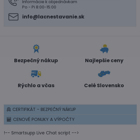
Informácie k objednávkam
Po - Pi 8:00-15:00
info​@lacnestavanie​.sk
Bezpečný nákup
Najlepšie ceny
Rýchlo a včas
Celé Slovensko
CERTIFIKÁT - BEZPEČNÝ NÁKUP
CENOVÉ PONUKY A VÝPOČTY
!-- Smartsupp Live Chat script -->