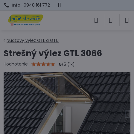
Info : 0948 161 772
Núdzový výlez GTL a GTU
Strešný výlez GTL 3066
Hodnotenie
5
/
5
(
1
x)