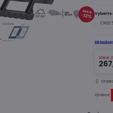
308 €
Vyberte
13%
Skladom
308 €
Z
267
Otázka
Výrobca: