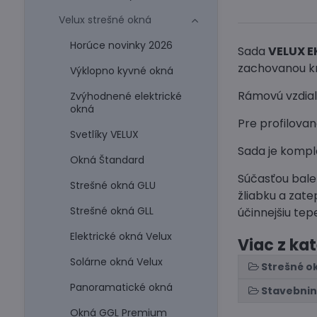
Velux strešné okná
Horúce novinky 2026
Sada
VELUX E
zachovanou kr
Výklopno kyvné okná
Rámovú vzdial
Zvýhodnené elektrické
okná
Pre profilova
Svetlíky VELUX
Sada je kompl
Okná Štandard
Súčasťou balen
Strešné okná GLU
žliabku a zat
Strešné okná GLL
účinnejšiu tep
Elektrické okná Velux
Viac z ka
Solárne okná Velux
Strešné o
Panoramatické okná
Stavebni
Okná GGL Premium