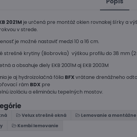
Popis
KB 2021M
je určená pre montáž okien rovnakej šírky a vý
okvou v strede.
enosť je možné nastaviť medzi 10 a 16 cm.
né strešné krytiny (Bobrovka) výškou profilu do 38 mm (
etná a obsahuje diely EKB 2001M aj EKB 2003M
ia je aj hydroizolačná fólia
BFX
vrátane drenážneho odt
epľovací rám
BDX
pre
elnú izoláciu a elimináciu tepelných mostov.
tegórie
kná
Velux strešné okná
Lemovanie a montážne
ny
Kombi lemovanie