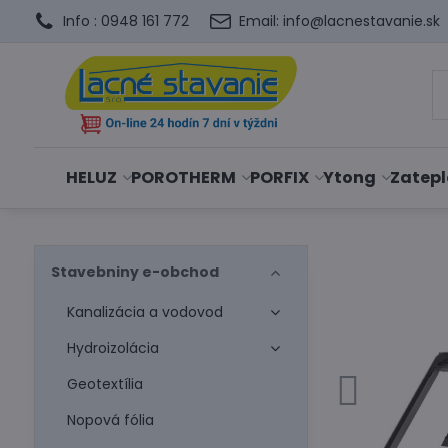
Info : 0948 161 772
Email: info@lacnestavanie.sk
HELUZ
POROTHERM
PORFIX
Ytong
Zatepl
Stavebniny e-obchod
Kanalizácia a vodovod
Hydroizolácia
Geotextília
Nopová fólia