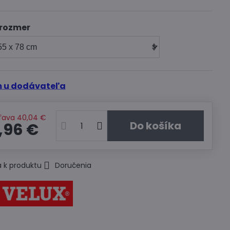
 rozmer
 u dodávateľa
ľava
40,04 €
Do košíka
,96 €
 k produktu
Doručenia