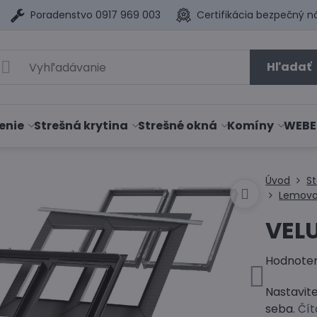
Poradenstvo 0917 969 003
Certifikácia bezpečný n
Hľadať
enie
Strešná krytina
Strešné okná
Komíny
WEBE
Úvod
S
Lemova
VEL
Hodnote
Nastavit
seba.
Čít