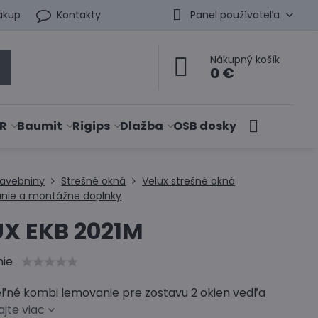
ákup
Kontakty
Panel používateľa
Nákupný košík
0 €
R
Baumit
Rigips
Dlažba
OSB dosky
tavebniny
Strešné okná
Velux strešné okná
nie a montážne doplnky
UX EKB 2021M
nie
eľné kombi lemovanie pre zostavu 2 okien vedľa
ajte viac