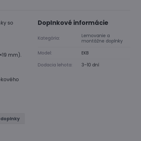
Doplnkové informácie
šky so
Lemovanie a
Kategória:
montážne doplnky
Model:
EKB
2×19 mm).
Dodacia lehota:
3–10 dní
okového
 doplnky