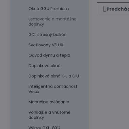
Okná GGU Premium
Predchád
Lemovanie a montážne
doplnky
GDL strešný balkón
Svetlovody VELUX
Odvod dymu a tepla
Doplnkové okná
Doplnkové okná GIL a GIU
Inteligentná domácnosť
Velux
Manuálne ovládanie
Vonkajšie a vnútorné
doplnky
Výlezy GXL, GXU