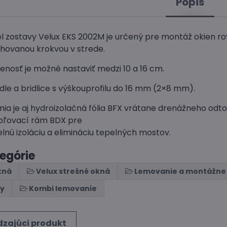
Popis
el zostavy Velux EKS 2002M je určený pre montáž okien ro
chovanou krokvou v strede.
enosť je možné nastaviť medzi 10 a 16 cm.
dle a bridlice s výškouprofilu do 16 mm (2×8 mm).
nia je aj hydroizolačná fólia BFX vrátane drenážneho od
epľovací rám BDX pre
elnú izoláciu a elimináciu tepelných mostov.
tegórie
kná
Velux strešné okná
Lemovanie a montážne
ny
Kombi lemovanie
zajúci produkt