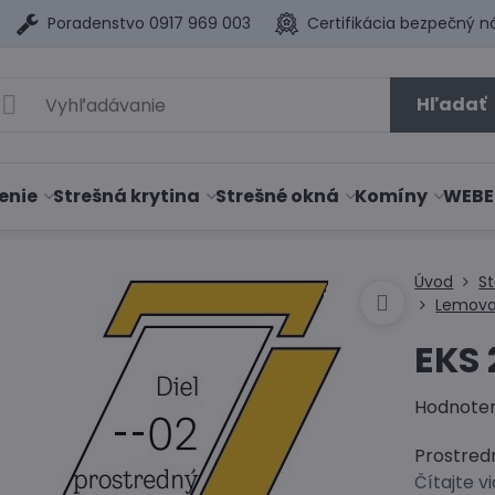
Poradenstvo 0917 969 003
Certifikácia bezpečný n
Hľadať
enie
Strešná krytina
Strešné okná
Komíny
WEBE
Úvod
S
Lemova
EKS
Hodnote
Prostredn
Čítajte v