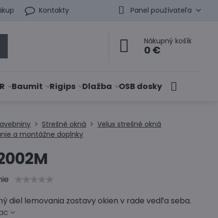
ákup
Kontakty
Panel používateľa
Nákupný košík
0 €
R
Baumit
Rigips
Dlažba
OSB dosky
tavebniny
Strešné okná
Velux strešné okná
nie a montážne doplnky
 2002M
nie
ý diel lemovania zostavy okien v rade vedľa seba.
iac