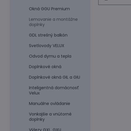
Okná GGU Premium
Lemovanie a montážne
doplnky
GDL strešný balkón
Svetlovody VELUX
Odvod dymu a tepla
Doplnkové okná
Doplnkové okná GIL a GIU
Inteligentná domácnosť
Velux
Manuálne ovládanie
Vonkajšie a vnútorné
doplnky
Výlezy GXL, GXU