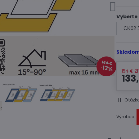
Vyberte
Skladom
154 €
13%
154 €
Z
133
Otázka
Výrobca: