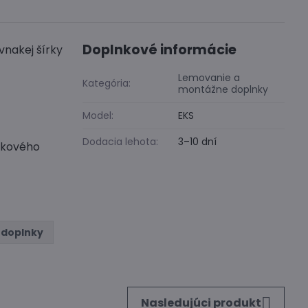
Doplnkové informácie
vnakej šírky
Lemovanie a
Kategória:
montážne doplnky
Model:
EKS
Dodacia lehota:
3–10 dní
tokového
 doplnky
Nasledujúci produkt