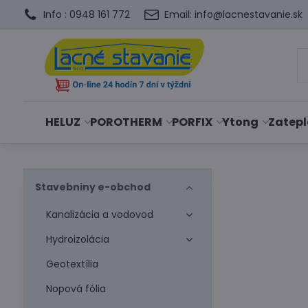
Info : 0948 161 772
Email: info@lacnestavanie.sk
HELUZ
POROTHERM
PORFIX
Ytong
Zatepl
Stavebniny e-obchod
Kanalizácia a vodovod
Hydroizolácia
Geotextília
Nopová fólia