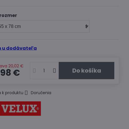
 rozmer
 u dodávateľa
ľava
20,02 €
Do košíka
,98 €
 k produktu
Doručenia