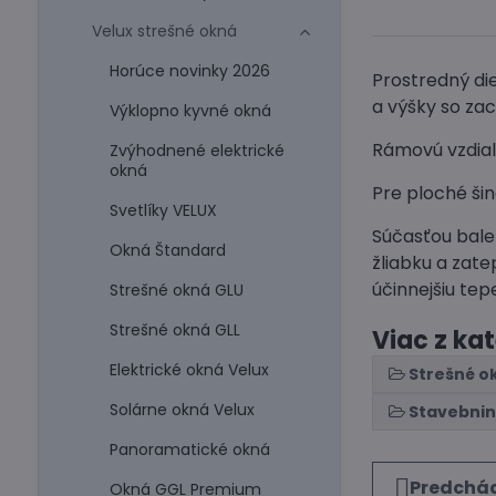
Velux strešné okná
Horúce novinky 2026
Prostredný di
a výšky so za
Výklopno kyvné okná
Rámovú vzdial
Zvýhodnené elektrické
okná
Pre ploché šin
Svetlíky VELUX
Súčasťou bale
Okná Štandard
žliabku a zat
účinnejšiu tep
Strešné okná GLU
Strešné okná GLL
Viac z ka
Elektrické okná Velux
Strešné o
Solárne okná Velux
Stavebni
Panoramatické okná
Predchád
Okná GGL Premium