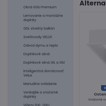
Alterna
Okná GGU Premium
Lemovanie a montážne
doplnky
GDL strešný balkón
Svetlovody VELUX
Odvod dymu a tepla
Doplnkové okná
Doplnkové okná GIL a GIU
Inteligentná domácnosť
Velux
Manuálne ovládanie
D
Vonkajšie a vnútorné
Osten
doplnky
Vnútorné os
Výlezy GXL, GXU