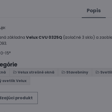
Popis
je:
daná základna
Velux CVU 0325Q
(izolačné 3 sklo) a zaobl
093.
 0-15°
tegórie
kná
Velux strešné okná
Stavebniny
Svetl
 svetlík Velux
zajúci produkt