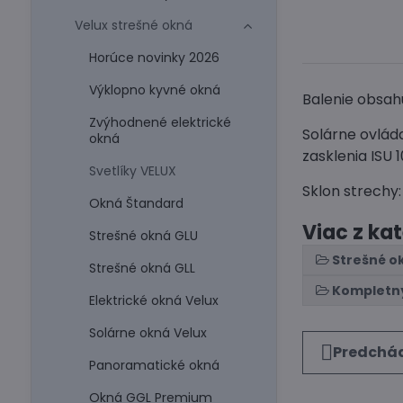
Velux strešné okná
Horúce novinky 2026
Výklopno kyvné okná
Balenie obsahu
Zvýhodnené elektrické
Solárne ovlá
okná
zasklenia ISU 1
Svetlíky VELUX
Sklon strechy:
Okná Štandard
Viac z ka
Strešné okná GLU
Strešné o
Strešné okná GLL
Kompletný
Elektrické okná Velux
Solárne okná Velux
Predchád
Panoramatické okná
Okná GGL Premium