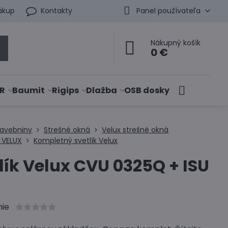
ákup
Kontakty
Panel používateľa
Nákupný košík
0 €
R
Baumit
Rigips
Dlažba
OSB dosky
tavebniny
Strešné okná
Velux strešné okná
y VELUX
Kompletný svetlík Velux
lík Velux CVU 0325Q + ISU
nie