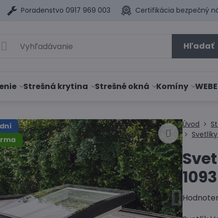
Poradenstvo 0917 969 003
Certifikácia bezpečný n
Hľadať
enie
Strešná krytina
Strešné okná
Komíny
WEBE
Úvod
S
dní
Svetlík
arma
Svet
1093
Hodnote