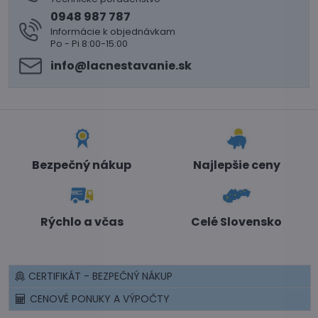
0948 987 787
Informácie k objednávkam
Po - Pi 8:00-15:00
info​@lacnestavanie​.sk
Bezpečný nákup
Najlepšie ceny
Rýchlo a včas
Celé Slovensko
CERTIFIKÁT - BEZPEČNÝ NÁKUP
CENOVÉ PONUKY A VÝPOČTY