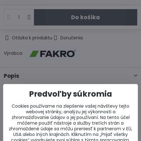
Do košíka
Otázka k produktu
Doručenia
Výrobca:
Popis
Predvoľby súkromia
Predchádzajúci
Nasledujúci produkt
produkt
Cookies používame na zlepšenie vašej návštevy tejto
webovej stránky, analýzu jej výkonnosti a
Alternatívne produkty
zhromažďovanie údajov o jej používaní. Na tento účel
môžeme použiť nástroje a služby tretích strán a
zhromaždené údaje sa môžu preniesť k partnerom v EÚ,
USA alebo iných krajinách. Kliknutím na „Prijať všetky
cookies“ vyjadrujete svoj súhlas s týmto spracovaním.