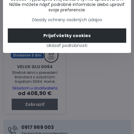
Nižšie môžete nájsť podrobné informácie alebo upraviť
svoje preferencie.
Zásady ochrany osobných údajov
Prijať všetky cookies
13%
Ukázať podrobnosti
Dodanie 3 dni
VELUX GLU 0064
Strešné okno v prevedení
štandard s izolačným
trojsklom 0064. Horné
ovládanie.
Skladom u dodávateľa
od 408,90 €
Zobraziť
0917 969 003
Technické poradenstvo