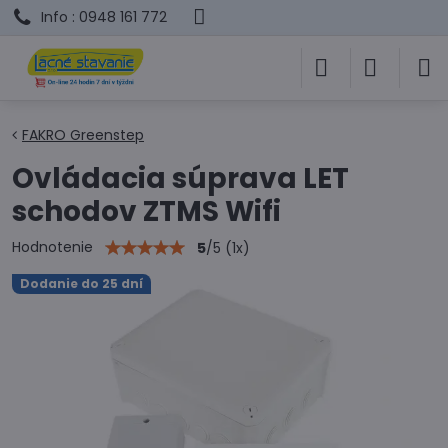
Info : 0948 161 772
FAKRO Greenstep
Ovládacia súprava LET
schodov ZTMS Wifi
Hodnotenie
5
/
5
(
1
x)
Dodanie do 25 dní