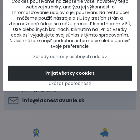
Cookies používame na zlepšenie vašej návštevy tejto
webovej stránky, analýzu jej výkonnosti a
zhromažďovanie údajov o jej používaní. Na tento účel
môžeme použiť nástroje a služby tretích strán a
Popis
zhromaždené údaje sa môžu preniesť k partnerom v EÚ,
USA alebo iných krajinách. Kliknutím na „Prijať všetky
cookies“ vyjadrujete svoj súhlas s týmto spracovaním.
Predchádzajúci
Nižšie môžete nájsť podrobné informácie alebo upraviť
Nasledujúci produkt
produkt
svoje preferencie.
Zásady ochrany osobných údajov
0917 969 003
Technické poradenstvo
Prijať všetky cookies
0948 987 787
Ukázať podrobnosti
Informácie k objednávkam
Po - Pi 8:00-15:00
info​@lacnestavanie​.sk