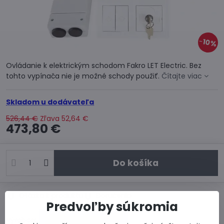
10%
Ovládanie k elektrickým schodom Fakro LET Electric. Bez
tohto vypínača nie je možné schody použiť.
Čítajte viac
Skladom u dodávateľa
526,44 €
Zľava
52,64 €
473,80 €
Do košíka
Otázka k produktu
Doručenia
Predvoľby súkromia
Výrobca: