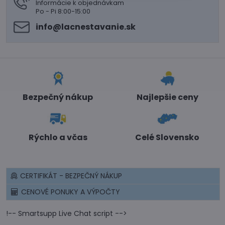
Informácie k objednávkam
Po - Pi 8:00-15:00
info​@lacnestavanie​.sk
Bezpečný nákup
Najlepšie ceny
Rýchlo a včas
Celé Slovensko
CERTIFIKÁT - BEZPEČNÝ NÁKUP
CENOVÉ PONUKY A VÝPOČTY
!-- Smartsupp Live Chat script -->