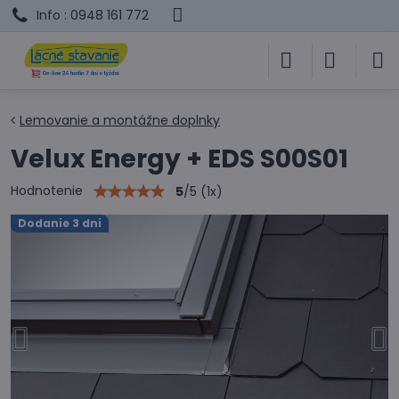
Info : 0948 161 772
Lemovanie a montážne doplnky
Velux Energy + EDS S00S01
Hodnotenie
5
/
5
(
1
x)
Dodanie 3 dni