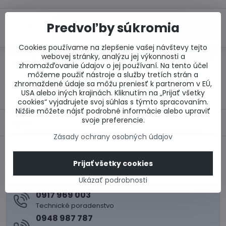
Predvoľby súkromia
Do košíka
Cookies používame na zlepšenie vašej návštevy tejto
webovej stránky, analýzu jej výkonnosti a
Otázka k produktu
Doručenia
zhromažďovanie údajov o jej používaní. Na tento účel
môžeme použiť nástroje a služby tretích strán a
zhromaždené údaje sa môžu preniesť k partnerom v EÚ,
Výrobca:
USA alebo iných krajinách. Kliknutím na „Prijať všetky
cookies“ vyjadrujete svoj súhlas s týmto spracovaním.
Nižšie môžete nájsť podrobné informácie alebo upraviť
svoje preferencie.
Popis
Zásady ochrany osobných údajov
Predchádzajúci
Nasledujúci produkt
Prijať všetky cookies
produkt
Ukázať podrobnosti
0917 969 003
Technické poradenstvo
0948 987 787